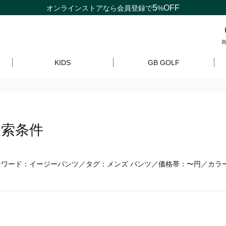
5
OFF
オンラインストアなら
会員登録
で
%
KIDS
GB GOLF
検索条件
ーワード：イージーパンツ／タグ：メンズ パンツ／価格帯：〜円／カラ