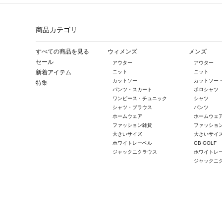
商品カテゴリ
すべての商品を見る
ウィメンズ
メンズ
セール
アウター
アウター
新着アイテム
ニット
ニット
カットソー
カットソー
特集
パンツ・スカート
ポロシャツ
ワンピース・チュニック
シャツ
シャツ・ブラウス
パンツ
ホームウェア
ホームウェ
ファッション雑貨
ファッショ
大きいサイズ
大きいサイ
ホワイトレーベル
GB GOLF
ジャックニクラウス
ホワイトレ
ジャックニ