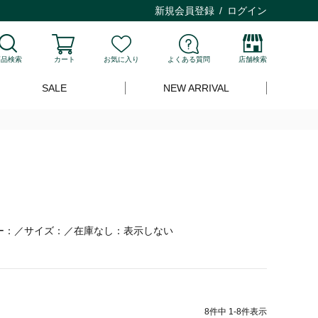
新規会員登録
ログイン
商品検索
カート
お気に入り
よくある質問
店舗検索
SALE
NEW ARRIVAL
ー：／サイズ：／在庫なし：表示しない
8
件中
1
-
8
件表示