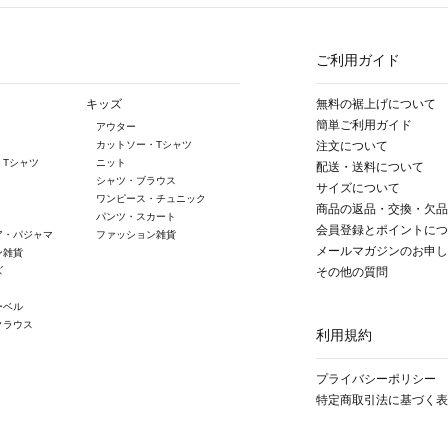
ご利用ガイド
キッズ
無料の裾上げについて
簡単ご利用ガイド
アウター
カットソー・Tシャツ
注文について
・Tシャツ
ニット
配送・送料について
シャツ・ブラウス
サイズについて
ワンピース・チュニック
商品の返品・交換・欠品
パンツ・スカート
会員登録とポイントにつ
ア・パジャマ
ファッション雑貨
メールマガジンのお申し
ン雑貨
ズ
その他の質問
ーベル
クラウス
利用規約
プライバシーポリシー
特定商取引法に基づく表