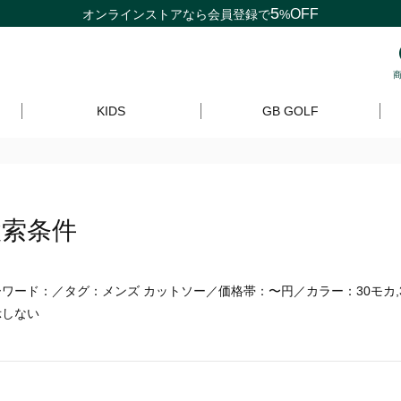
5
OFF
オンラインストアなら
会員登録
で
%
KIDS
GB GOLF
検索条件
ワード：／タグ：メンズ カットソー／価格帯：〜円／カラー：30モカ,3
示しない