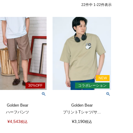
22
件中
1
-
22
件表示
Golden Bear
Golden Bear
ハーフパンツ
プリントTシャツ/サ...
¥
4,543
¥
3,190
税込
税込