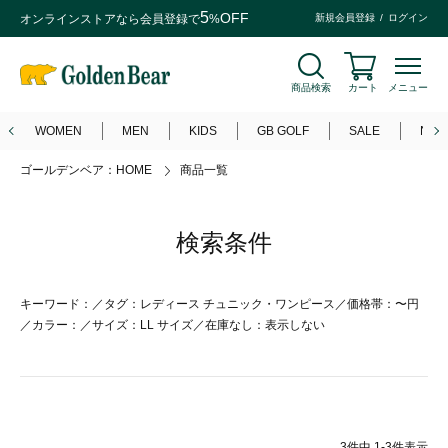
5
OFF
オンラインストアなら
会員登録
で
%
新規会員登録
ログイン
商品検索
カート
メニュー
WOMEN
MEN
KIDS
GB GOLF
SALE
NEW
ゴールデンベア：HOME
商品一覧
検索条件
キーワード：／タグ：レディース チュニック・ワンピース／価格帯：〜円
／カラー：／サイズ：LL サイズ／在庫なし：表示しない
3
件中
1
-
3
件表示