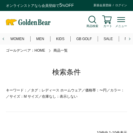
5
OFF
オンラインストアなら
会員登録
で
%
新規会員登録
ログイン
商品検索
カート
メニュー
WOMEN
MEN
KIDS
GB GOLF
SALE
NEW
ゴールデンベア：HOME
商品一覧
検索条件
キーワード：／タグ：レディース ホームウェア／価格帯：〜円／カラー：
／サイズ：M サイズ／在庫なし：表示しない
10
件中
1
-
10
件表示