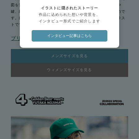
図を背景に未知の世界へ踏み出すストーリーを表現。時計や
イラストに隠されたストーリー
鍵、紙飛行機など、それぞれに意味を込めたモチーフが魅力で
作品に込められた想いや背景を、
す。絆創膏や双眼鏡、花など細部まで物語を感じられるイラス
インタビュー形式でご紹介します
トです。
インタビュー記事はこちら
プリントTシャツ ¥3,190(税込)
メンズサイズを見る
ウィメンズサイズを見る