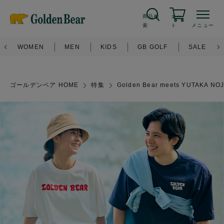
5
OFF
会員登録
でいつでも
%
新規会員登録
ログイン
商品検
カー
索
ト
メニュー
WOMEN
MEN
KIDS
GB GOLF
SALE
ゴールデンベア HOME
特集
Golden Bear meets YUTAK