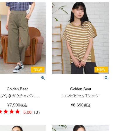
Golden Bear
Golden Bear
ブ付きガウチョパン...
コンビビックTシャツ
¥
7,590
¥
8,690
税込
税込
5.00
（
3
）