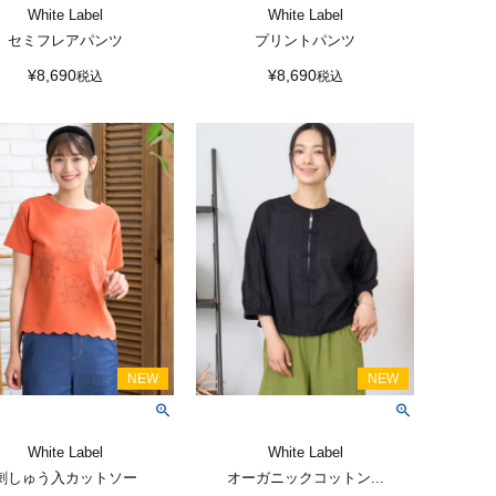
White Label
White Label
セミフレアパンツ
プリントパンツ
¥
8,690
¥
8,690
税込
税込
White Label
White Label
刺しゅう入カットソー
オーガニックコットン...