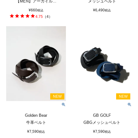
【MEN】アーガイル...
メッシュベルト
¥
660
¥
6,490
税込
税込
4.75
（
4
）
Golden Bear
GB GOLF
牛革ベルト
GBGメッシュベルト
¥
7,590
¥
7,590
税込
税込