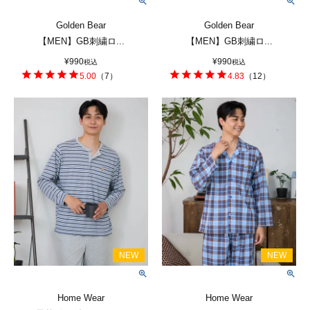
Golden Bear
Golden Bear
【MEN】GB刺繍ロ...
【MEN】GB刺繍ロ...
¥
990
¥
990
税込
税込
5.00
（
7
）
4.83
（
12
）
Home Wear
Home Wear