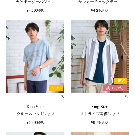
天竺ボーダーパジャマ
サッカーチェックテー...
¥
4,290
¥
4,290
税込
税込
King Size
King Size
クルーネックTシャツ
ストライプ開襟シャツ
¥
6,490
¥
9,790
税込
税込