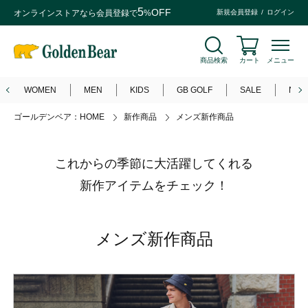
5
OFF
オンラインストアなら
会員登録
で
%
新規会員登録
ログイン
商品検索
カート
メニュー
WOMEN
MEN
KIDS
GB GOLF
SALE
NEW
ゴールデンベア：HOME
新作商品
メンズ新作商品
これからの季節に大活躍してくれる
新作アイテムをチェック！
メンズ新作商品