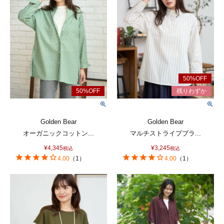
Golden Bear
Golden Bear
オーガニックコットン...
マルチストライプブラ...
¥
4,345
¥
3,245
税込
税込
4.00
（
1
）
4.00
（
1
）