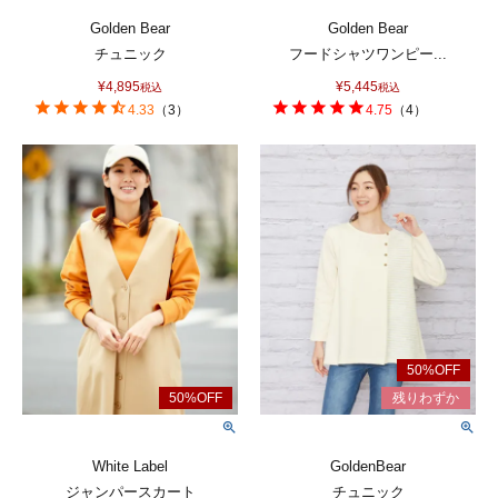
Golden Bear
Golden Bear
チュニック
フードシャツワンピー...
¥
4,895
¥
5,445
税込
税込
4.33
（
3
）
4.75
（
4
）
White Label
GoldenBear
ジャンパースカート
チュニック