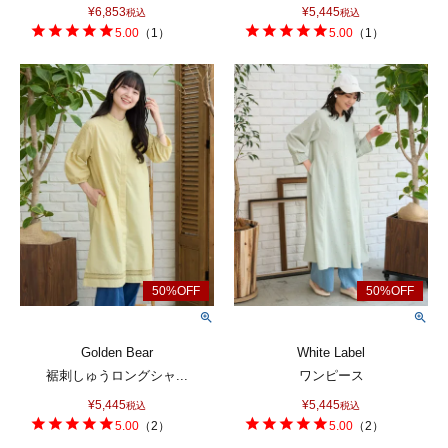
¥
6,853
¥
5,445
税込
税込
5.00
（
1
）
5.00
（
1
）
Golden Bear
White Label
裾刺しゅうロングシャ...
ワンピース
¥
5,445
¥
5,445
税込
税込
5.00
（
2
）
5.00
（
2
）