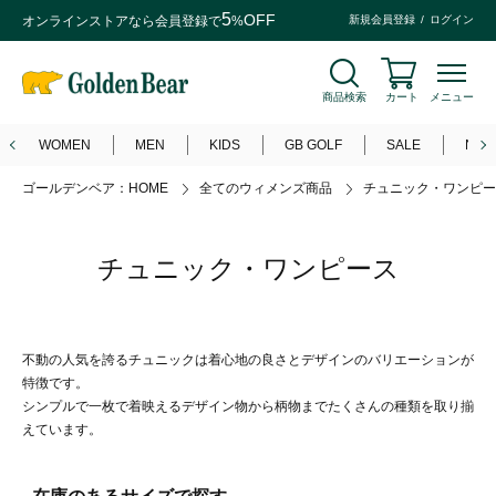
5
OFF
オンラインストアなら
会員登録
で
%
新規会員登録
ログイン
商品検索
カート
メニュー
WOMEN
MEN
KIDS
GB GOLF
SALE
NEW
ゴールデンベア：HOME
全てのウィメンズ商品
チュニック・ワンピー
チュニック・ワンピース
不動の人気を誇るチュニックは着心地の良さとデザインのバリエーションが
特徴です。
シンプルで一枚で着映えるデザイン物から柄物までたくさんの種類を取り揃
えています。