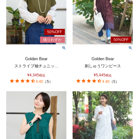
Golden Bear
Golden Bear
ストライプ袖チュニッ...
刺しゅうワンピース
¥
4,345
¥
5,445
税込
税込
4.40
（
5
）
4.40
（
5
）