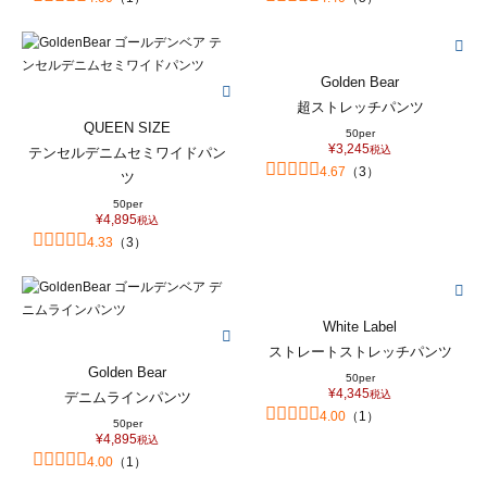
Golden Bear
超ストレッチパンツ
QUEEN SIZE
50per
¥
3,245
税込
テンセルデニムセミワイドパン
4.67
（
3
）
ツ
50per
¥
4,895
税込
4.33
（
3
）
White Label
ストレートストレッチパンツ
Golden Bear
50per
¥
4,345
税込
デニムラインパンツ
4.00
（
1
）
50per
¥
4,895
税込
4.00
（
1
）