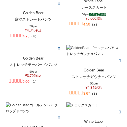
White Label
レーススカート
Golden Bear
50per
メディア掲載
¥
6,600
税込
麻混ストレートパンツ
4.50
（
2
）
50per
¥
4,345
税込
4.75
（
4
）
Golden Bear
ストレッチテーパードパンツ
Golden Bear
50per
¥
3,795
税込
ストレッチガウチョパンツ
5.00
（
1
）
50per
¥
4,345
税込
3.67
（
3
）
White Label