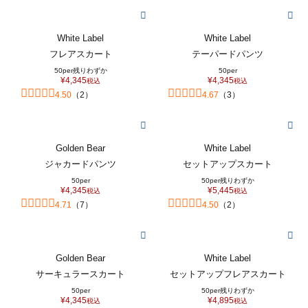
White Label
White Label
フレアスカート
テーパードパンツ
50per
残りわずか
50per
¥
4,345
¥
4,345
税込
税込
4.50
（
2
）
4.67
（
3
）
Golden Bear
White Label
ジャカードパンツ
セットアップスカート
50per
50per
残りわずか
¥
4,345
¥
5,445
税込
税込
4.71
（
7
）
4.50
（
2
）
Golden Bear
White Label
サーキュラースカート
セットアップフレアスカート
50per
50per
残りわずか
¥
4,345
¥
4,895
税込
税込