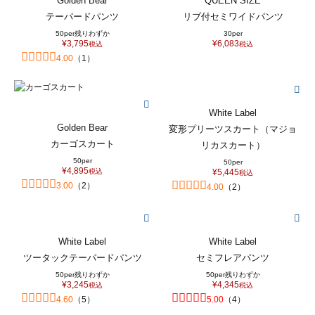
Golden Bear
QUEEN SIZE
テーパードパンツ
リブ付セミワイドパンツ
50per
残りわずか
30per
¥
3,795
¥
6,083
税込
税込
4.00
（
1
）
White Label
Golden Bear
変形プリーツスカート（マジョ
カーゴスカート
リカスカート）
50per
50per
¥
4,895
税込
¥
5,445
税込
3.00
（
2
）
4.00
（
2
）
White Label
White Label
ツータックテーパードパンツ
セミフレアパンツ
50per
残りわずか
50per
残りわずか
¥
3,245
¥
4,345
税込
税込
4.60
（
5
）
5.00
（
4
）