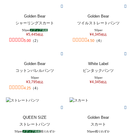
Golden Bear
Golden Bear
シャーリングスカート
ツイルストレートパンツ
50per
メディア掲載
50per
¥
5,445
¥
4,345
税込
税込
5.00
（
2
）
4.50
（
4
）
Golden Bear
White Label
コットンバレルパンツ
ピンタックパンツ
50per
50per
¥
3,795
¥
4,345
税込
税込
4.25
（
4
）
QUEEN SIZE
Golden Bear
ストレートパンツ
スカート
50per
メディア掲載
残りわずか
50per
残りわずか