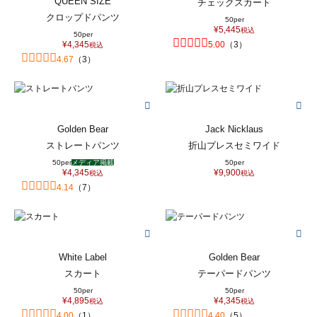
QUEEN SIZE
チェックスカート
クロップドパンツ
50per
¥
5,445
税込
50per
¥
4,345
5.00
（
3
）
税込
4.67
（
3
）
Golden Bear
Jack Nicklaus
ストレートパンツ
折山プレスセミワイド
50per
メディア掲載
50per
¥
4,345
¥
9,900
税込
税込
4.14
（
7
）
White Label
Golden Bear
スカート
テーパードパンツ
50per
50per
¥
4,895
¥
4,345
税込
税込
4.00
（
1
）
4.40
（
5
）