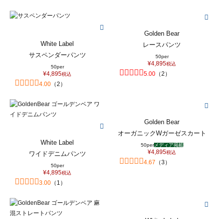
Golden Bear
White Label
レースパンツ
サスペンダーパンツ
50per
¥
4,895
税込
50per
¥
4,895
5.00
（
2
）
税込
4.00
（
2
）
Golden Bear
オーガニックWガーゼスカート
White Label
50per
メディア掲載
¥
4,895
税込
ワイドデニムパンツ
4.67
（
3
）
50per
¥
4,895
税込
3.00
（
1
）