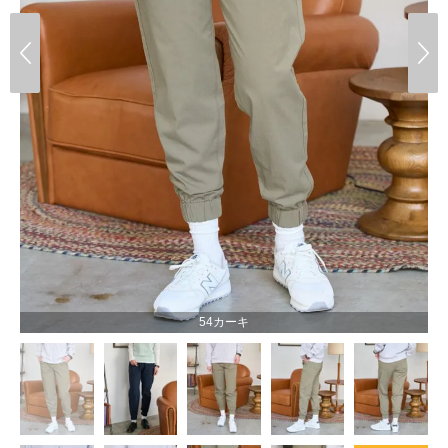
54カーキ