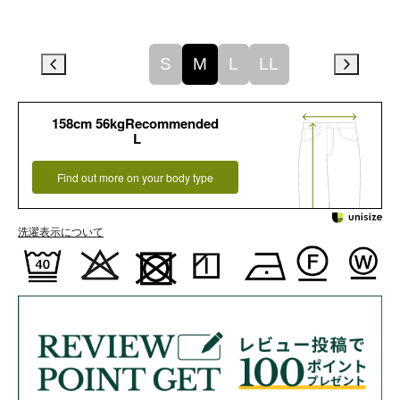
S
M
L
LL
158cm 56kgRecommended
L
Find out more on your body type
洗濯表示について