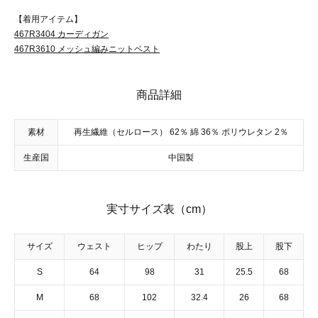
【着用アイテム】
467R3404 カーディガン
467R3610 メッシュ編みニットベスト
商品詳細
素材
再生繊維（セルロース） 62％ 綿 36％ ポリウレタン 2％
生産国
中国製
実寸サイズ表（cm）
サイズ
ウェスト
ヒップ
わたり
股上
股下
S
64
98
31
25.5
68
M
68
102
32.4
26
68