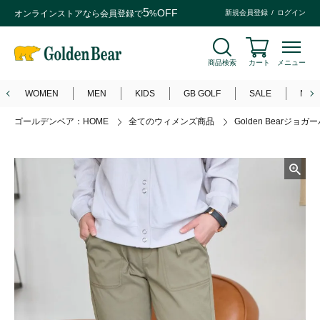
5
OFF
オンラインストアなら
会員登録
で
%
新規会員登録
ログイン
商品検索
カート
メニュー
WOMEN
MEN
KIDS
GB GOLF
SALE
NEW
ゴールデンベア：HOME
全てのウィメンズ商品
Golden Bearジョガ