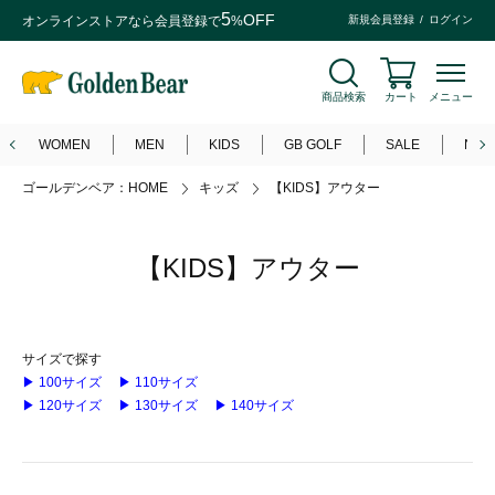
5
OFF
オンラインストアなら
会員登録
で
%
新規会員登録
ログイン
商品検索
カート
メニュー
WOMEN
MEN
KIDS
GB GOLF
SALE
NEW
ゴールデンベア：HOME
キッズ
【KIDS】アウター
【KIDS】アウター
サイズで探す
▶ 100サイズ
▶ 110サイズ
▶ 120サイズ
▶ 130サイズ
▶ 140サイズ