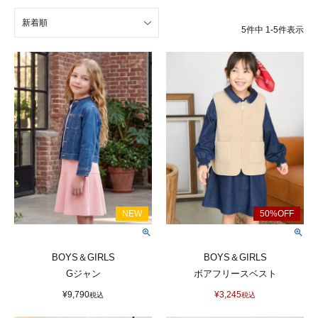
新着順
5
件中
1
-
5
件表示
BOYS＆GIRLS
BOYS＆GIRLS
Gジャン
ボアフリースベスト
¥
9,790
¥
3,245
税込
税込