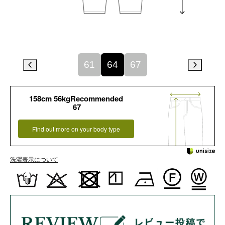
61
64
67
158cm 56kgRecommended
67
Find out more on your body type
洗濯表示について