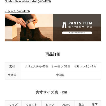
Golden Bear White Label (WOMEN)
ボトムス (WOMEN)
商品詳細
素材
ポリエステル 63％ レーヨン 33％ ポリウレタン 4％
生産国
中国製
実寸サイズ表（cm）
サイズ
ウェスト
ヒップ
わたり
股上
股下