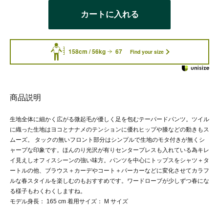
カートに入れる
158cm / 56kg
67
Find your size
商品説明
生地全体に細かく広がる微起毛が優しく足を包むテーパードパンツ。ツイル
に織った生地はヨコとナナメのテンションに優れヒップや膝などの動きもス
ムーズ。 タックの無いフロント部分はシンプルで生地のモタ付きが無くシ
ャープな印象です。ほんのり光沢が有りセンタープレスも入れている為キレ
イ見えしオフィスシーンの強い味方。パンツを中心にトップスをシャツ＋タ
ートルの他、ブラウス＋カーデやコート＋パーカーなどに変化させてカラフ
ルな春スタイルを楽しむのもおすすめです。ワードローブが少しずつ春にな
る様子もわくわくしますね。
モデル身長： 165 cm 着用サイズ： M サイズ