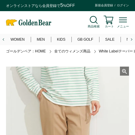
5
OFF
オンラインストアなら
会員登録
で
%
新規会員登録
ログイン
商品検索
カート
メニュー
WOMEN
MEN
KIDS
GB GOLF
SALE
NEW
ゴールデンベア：HOME
全てのウィメンズ商品
White Labelテーパ