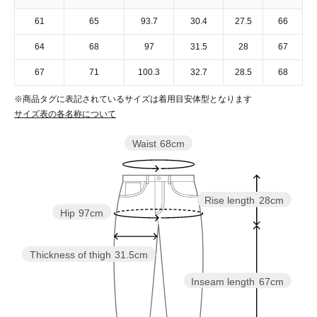
61
65
93.7
30.4
27.5
66
64
68
97
31.5
28
67
67
71
100.3
32.7
28.5
68
※商品タグに表記されているサイズは着用目安体型となります
サイズ表の各名称について
Waist
68cm
Rise length
28cm
Hip
97cm
Thickness of thigh
31.5cm
Inseam length
67cm