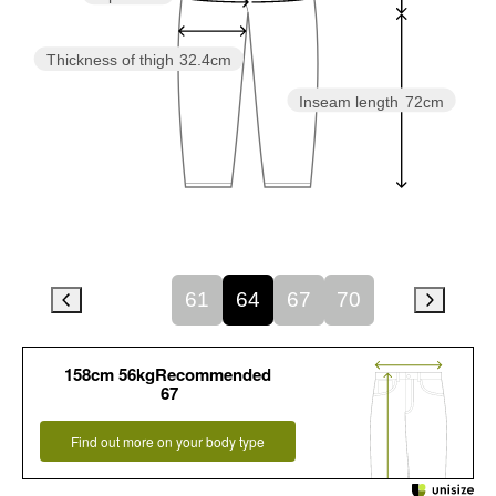
Thickness of thigh
32.4cm
Inseam length
72cm
61
64
67
70
158cm 56kgRecommended
67
Find out more on your body type