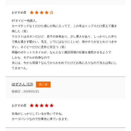
67ネイビー色購入。

カーゴチックなくだけた感じが気に入ってて、この冬はトップスだけ変えて履き
倒した（笑）

ウエストはボタンだけど、若干の余裕あり。少し重さがあり、しっかりした作り
で風を通さず暖かい。毛玉、シワにはなりにくいが、埃やチリがまとわりつきや
すい。ネイビーだけに意外と目立つ（笑）

両脇のポケットスタイルが、なんとなく建設現場の社服を連想させるようで

しかも、モデルが自身なので

夫には、今から現場？なんてからかわれてたけどお気に入りなので当人は気にし
てませーん。
ゆず
13
購入者
投稿日
2026/01/21
生地がしっかりしているが良いですね。

カーゴパンツなので仕事先に来ていきます。