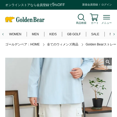
5
OFF
オンラインストアなら
会員登録
で
%
新規会員登録
ログイン
商品検索
カート
メニュー
WOMEN
MEN
KIDS
GB GOLF
SALE
NEW
ゴールデンベア：HOME
全てのウィメンズ商品
Golden Bearスト