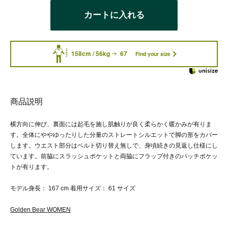
カートに入れる
158cm / 56kg
67
Find your size
商品説明
横方向に伸び、裏面には起毛を施し肌触りが良く柔らかく暖かみが有りま
す。全体にややゆったりした分量のストレートシルエットで脚の形をカバー
します。ウエスト部分はベルト切り替え無しで、身頃続きの見返し仕様にし
ています。前脇にスラッシュポケットと両脇にフラップ付きのパッチポケッ
トが有ります。
モデル身長： 167 cm 着用サイズ： 61 サイズ
Golden Bear WOMEN