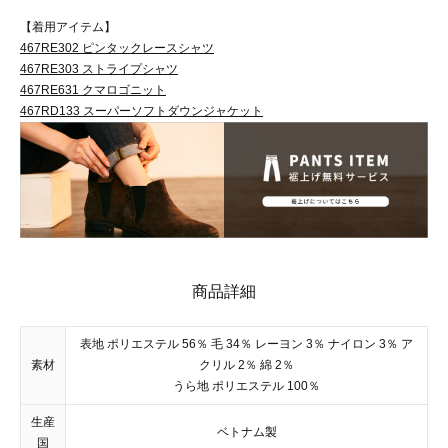
【着用アイテム】
467RE302 ピンタックレースシャツ
467RE303 ストライプシャツ
467RE631 クマロゴニット
467RD133 スーパーソフトダウンジャケット
商品詳細
表地 ポリエステル 56％ 毛 34％ レーヨン 3％ ナイロン 3％ ア
素材
クリル 2％ 綿 2％
うら地 ポリエステル 100％
生産
ベトナム製
国