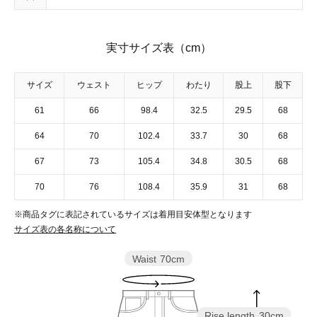
実寸サイズ表（cm）
サイズ
ウェスト
ヒップ
わたり
股上
股下
61
66
98.4
32.5
29.5
68
64
70
102.4
33.7
30
68
67
73
105.4
34.8
30.5
68
70
76
108.4
35.9
31
68
※商品タグに表記されているサイズは着用目安体型となります
サイズ表の各名称について
Waist
70cm
Rise length
30cm