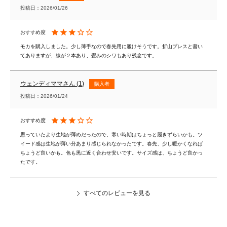
投稿日
2026/01/26
モカを購入しました。少し薄手なので春先用に履けそうです。折山プレスと書い
てありますが、線が２本あり、畳みのシワもあり残念です。
ウェンディママ
1
購入者
投稿日
2026/01/24
思っていたより生地が薄めだったので、寒い時期はちょっと履きずらいかも。ツ
イード感は生地が薄い分あまり感じられなかったです。春先、少し暖かくなれば
ちょうど良いかも。色も黒に近く合わせ安いです。サイズ感は、ちょうど良かっ
たです。
すべてのレビューを見る