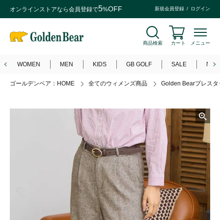
5
OFF
オンラインストアなら
会員登録
で
%
新規会員登録
ログイン
商品検索
カート
メニュー
WOMEN
MEN
KIDS
GB GOLF
SALE
NEW
ゴールデンベア：HOME
全てのウィメンズ商品
Golden Bearプ