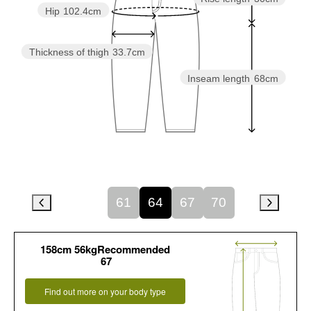
Hip
102.4cm
Thickness of thigh
33.7cm
Inseam length
68cm
61
64
67
70
158cm 56kgRecommended
67
Find out more on your body type