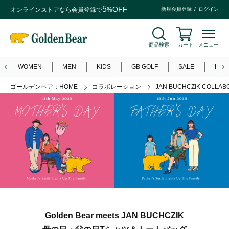
5
OFF
オンラインストアなら
会員登録
で
%
新規会員登録
ログイン
商品検索
カート
メニュー
WOMEN
MEN
KIDS
GB GOLF
SALE
NEW
ゴールデンベア：HOME
コラボレーション
JAN BUCHCZIK COLLAB
Golden Bear meets JAN BUCHCZIK