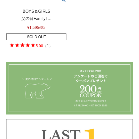
BOYS＆GIRLS
父の日FamilyT...
¥
1,595
税込
SOLD OUT
5.00
（
1
）