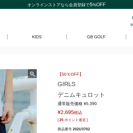
5
OFF
オンラインストアなら
会員登録
で
%
KIDS
GB GOLF
【50％OFF】
GIRLS
デニムキュロット
通常販売価格
¥
5,390
¥
2,695
税込
[
25
ポイント進呈 ]
商品番号
202U3702