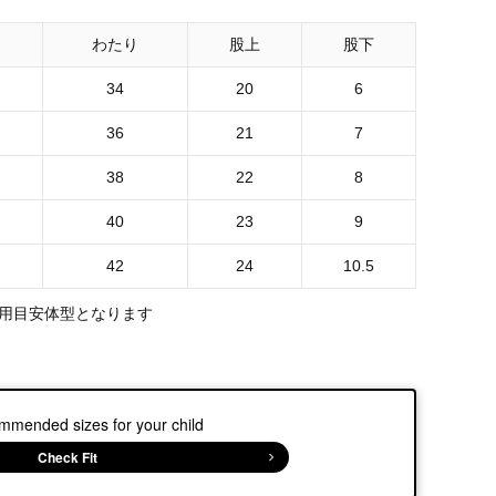
わたり
股上
股下
34
20
6
36
21
7
38
22
8
40
23
9
42
24
10.5
用目安体型となります
mmended sizes for your child
Check Fit