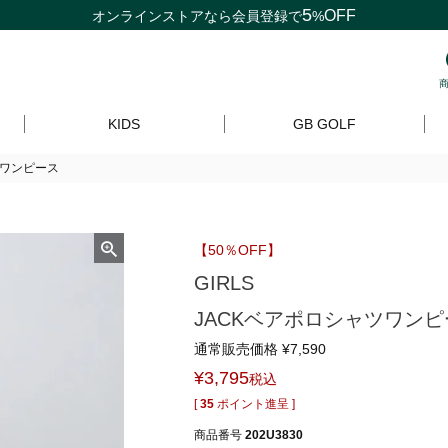
5
OFF
オンラインストアなら
会員登録
で
%
KIDS
GB GOLF
ツワンピース
【50％OFF】
GIRLS
JACKベアポロシャツワンピ
通常販売価格
¥
7,590
¥
3,795
税込
[
35
ポイント進呈 ]
商品番号
202U3830