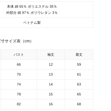
本体 綿 65％ ポリエステル 35％
衿部分 綿 97％ ポリウレタン 3％
ベトナム製
実寸サイズ表（cm）
バスト
袖丈
着丈
66
12
59
70
13
61
74
14
63
78
15
65
82
16
68