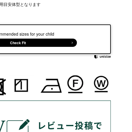
用目安体型となります
mmended sizes for your child
Check Fit