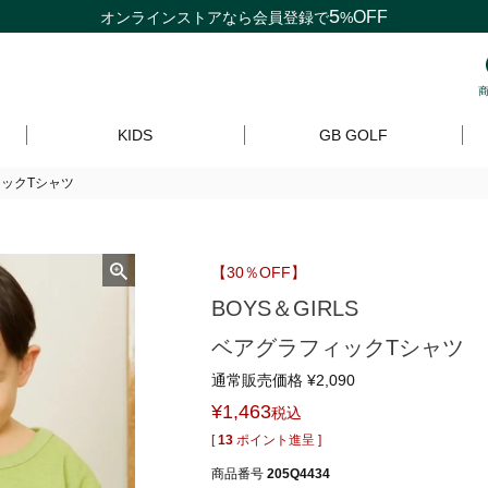
5
OFF
オンラインストアなら
会員登録
で
%
KIDS
GB GOLF
ィックTシャツ
【30％OFF】
BOYS＆GIRLS
ベアグラフィックTシャツ
通常販売価格
¥
2,090
¥
1,463
税込
[
13
ポイント進呈 ]
商品番号
205Q4434