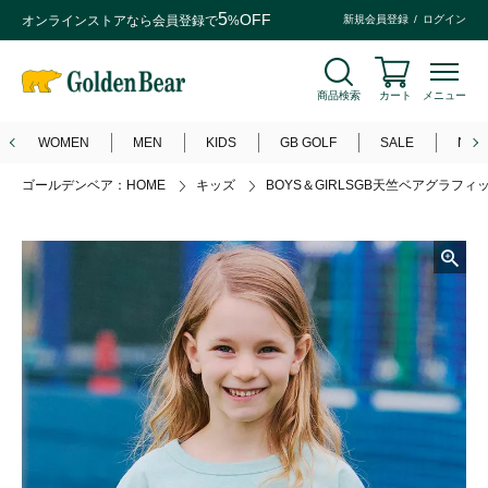
5
OFF
オンラインストアなら
会員登録
で
%
新規会員登録
ログイン
商品検索
カート
メニュー
WOMEN
MEN
KIDS
GB GOLF
SALE
NEW
ゴールデンベア：HOME
キッズ
BOYS＆GIRLSGB天竺ベアグラフィ