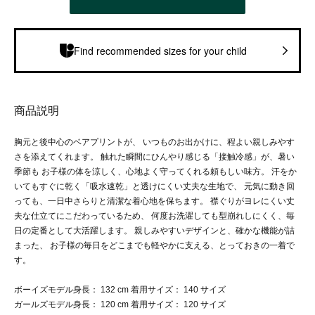
Find recommended sizes for your child
商品説明
胸元と後中心のベアプリントが、 いつものお出かけに、程よい親しみやす
さを添えてくれます。 触れた瞬間にひんやり感じる「接触冷感」が、暑い
季節も お子様の体を涼しく、心地よく守ってくれる頼もしい味方。 汗をか
いてもすぐに乾く「吸水速乾」と透けにくい丈夫な生地で、 元気に動き回
っても、一日中さらりと清潔な着心地を保ちます。 襟ぐりがヨレにくい丈
夫な仕立てにこだわっているため、 何度お洗濯しても型崩れしにくく、毎
日の定番として大活躍します。 親しみやすいデザインと、確かな機能が詰
まった、 お子様の毎日をどこまでも軽やかに支える、とっておきの一着で
す。
ボーイズモデル身長： 132 cm 着用サイズ： 140 サイズ
ガールズモデル身長： 120 cm 着用サイズ： 120 サイズ