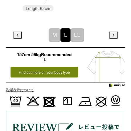
Length
62cm
M
L
LL
157cm 56kgRecommended
L
Find out more on your body type
洗濯表示について