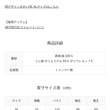
同デザイン大きい(3L,4Lサイズ)はこちら
【着用アイテム】
467QD710 ストレートパンツ
商品詳細
表側 綿 100％
素材
うら側 ポリエステル 93％ ポリウレタン 7％
生産国
ミャンマー製
実寸サイズ表（cm）
サイズ
肩幅
バスト
袖丈
着丈
M
52
110
48
60