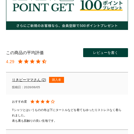
レビューを書く
4.29
りきピーママ
2
購入者
投稿日
2026/06/05
Tシャツとはいうものの冬は下にタートルなどを着てもゆったりストレスなく着ら
れました。

表も裏も肌触りの良い生地です。