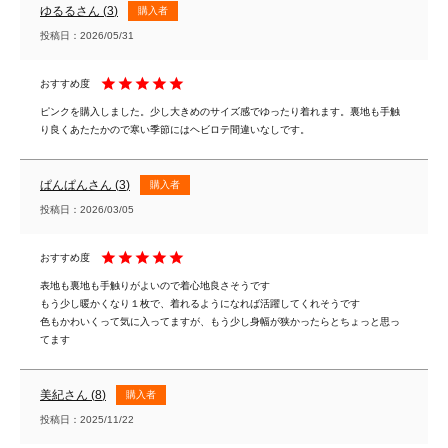
ゆるる
3
購入者
投稿日
2026/05/31
ピンクを購入しました。少し大きめのサイズ感でゆったり着れます。裏地も手触
り良くあたたかので寒い季節にはヘビロテ間違いなしです。
ぱんぱん
3
購入者
投稿日
2026/03/05
表地も裏地も手触りがよいので着心地良さそうです

もう少し暖かくなり１枚で、着れるようになれば活躍してくれそうです

色もかわいくって気に入ってますが、もう少し身幅が狭かったらとちょっと思っ
てます
美紀
8
購入者
投稿日
2025/11/22