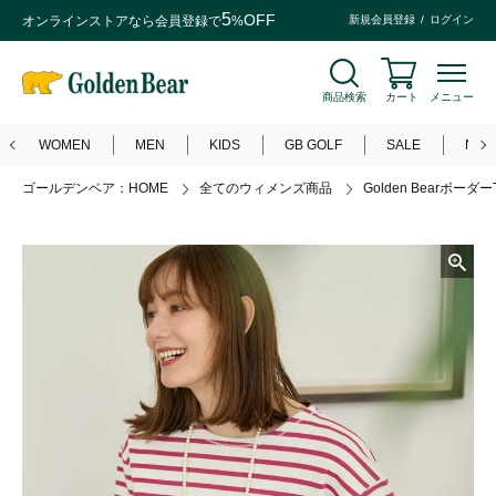
5
OFF
オンラインストアなら
会員登録
で
%
新規会員登録
ログイン
商品検索
カート
メニュー
WOMEN
MEN
KIDS
GB GOLF
SALE
NEW
ゴールデンベア：HOME
全てのウィメンズ商品
Golden Bearボーダ