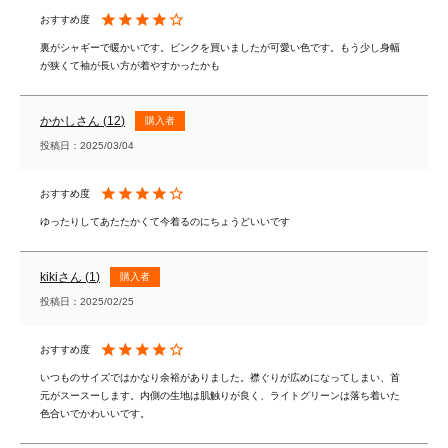
裏がシャギーで暖かいです。ピンクを買いましたが可愛い色です。もう少し身幅
が狭くて袖が長い方が着やすかったかも
かかし
12
購入者
投稿日
2025/03/04
ゆったりしてあたたかくて今着るのにちょうどいいです
kiki
1
購入者
投稿日
2025/02/25
いつものサイズではかなり余裕がありました。襟ぐりが広めになってしまい、首
元がスースーします。内側の生地は肌触りが良く、ライトグリーンは落ち着いた
色合いでかわいいです。