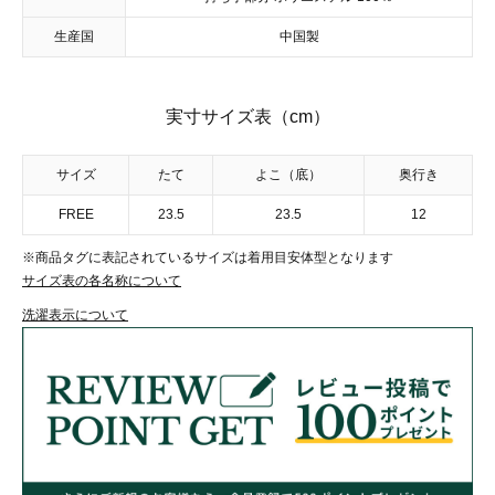
生産国
中国製
実寸サイズ表（cm）
サイズ
たて
よこ（底）
奥行き
FREE
23.5
23.5
12
※商品タグに表記されているサイズは着用目安体型となります
サイズ表の各名称について
洗濯表示について