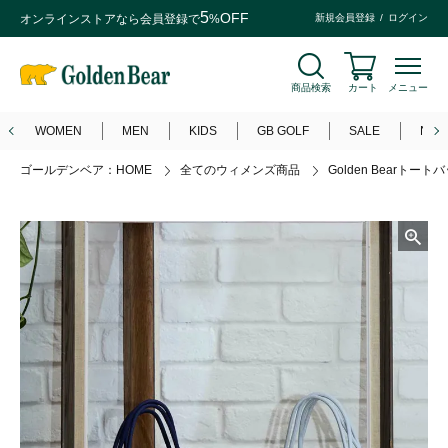
5
OFF
オンラインストアなら
会員登録
で
%
新規会員登録
ログイン
商品検索
カート
メニュー
WOMEN
MEN
KIDS
GB GOLF
SALE
NEW
ゴールデンベア：HOME
全てのウィメンズ商品
Golden Bearトート