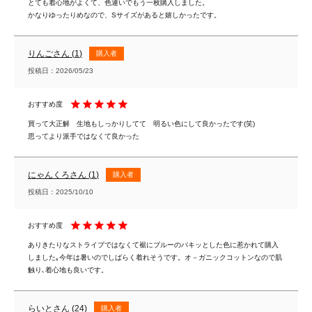
とても着心地がよくて、色違いでもう一枚購入しました。

かなりゆったりめなので、Sサイズがあると嬉しかったです。
りんご
1
購入者
投稿日
2026/05/23
買って大正解　生地もしっかりしてて　明るい色にして良かったです(笑)

思ってより派手ではなくて良かった
にゃんくろ
1
購入者
投稿日
2025/10/10
ありきたりなストライプではなくて裾にブルーのパキッとした色に惹かれて購入
しました｡今年は暑いのでしばらく着れそうです。オ－ガニックコットンなので肌
触り､着心地も良いです。
らいと
24
購入者