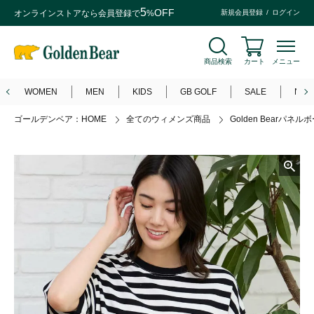
5
OFF
オンラインストアなら
会員登録
で
%
新規会員登録
ログイン
商品検索
カート
メニュー
WOMEN
MEN
KIDS
GB GOLF
SALE
NEW
ゴールデンベア：HOME
全てのウィメンズ商品
Golden Bearパネ