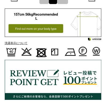
157cm 56kgRecommended
L
Find out more on your body type
洗濯表示について