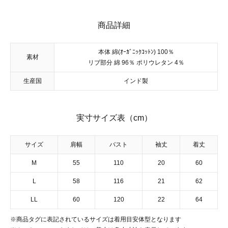
商品詳細
本体 綿(ｵｰｶﾞﾆｯｸｺｯﾄﾝ) 100％
素材
リブ部分 綿 96％ ポリウレタン 4％
生産国
インド製
実寸サイズ表（cm）
サイズ
肩幅
バスト
袖丈
着丈
M
55
110
20
60
L
58
116
21
62
LL
60
120
22
64
※商品タグに表記されているサイズは着用目安体型となります