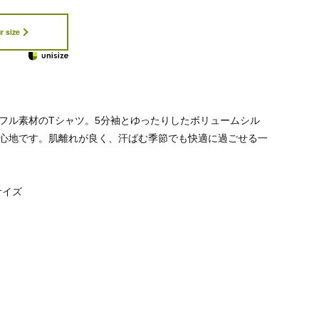
r size
フル素材のTシャツ。5分袖とゆったりしたボリュームシル
心地です。肌離れが良く、汗ばむ季節でも快適に過ごせる一
サイズ