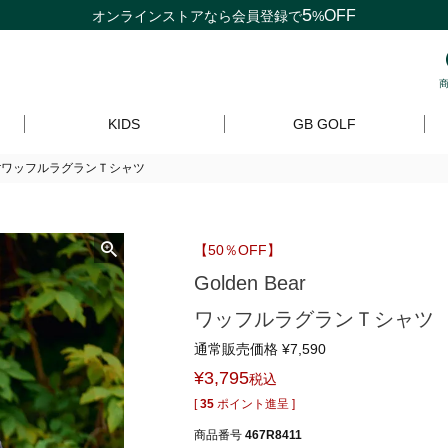
5
OFF
オンラインストアなら
会員登録
で
%
KIDS
GB GOLF
BearワッフルラグランＴシャツ
【50％OFF】
Golden Bear
ワッフルラグランＴシャツ
通常販売価格
¥
7,590
¥
3,795
税込
[
35
ポイント進呈 ]
商品番号
467R8411