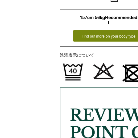
157cm 56kgRecommended
L
Find out more on your body type
洗濯表示について