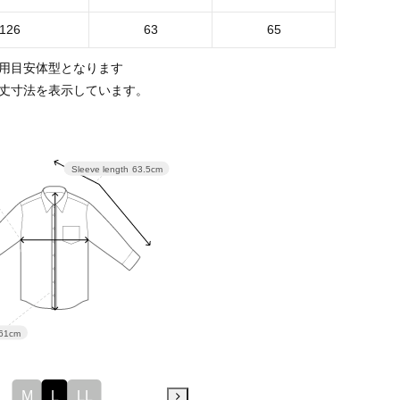
126
63
65
用目安体型となります
丈寸法を表示しています。
Sleeve length
63.5cm
61cm
M
L
LL