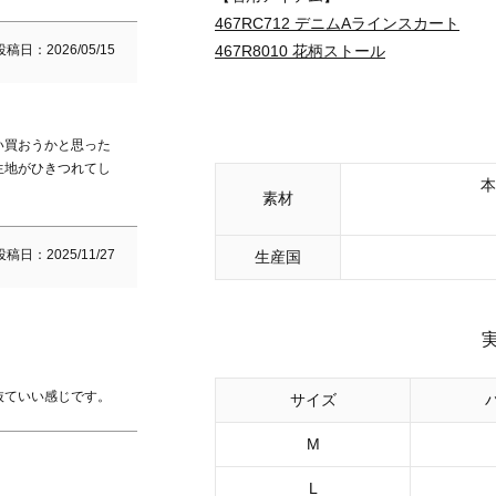
467RC712 デニムAラインスカート
投稿日
2026/05/15
467R8010 花柄ストール
い買おうかと思った
生地がひきつれてし
本
素材
投稿日
2025/11/27
生産国
サイズ
M
L