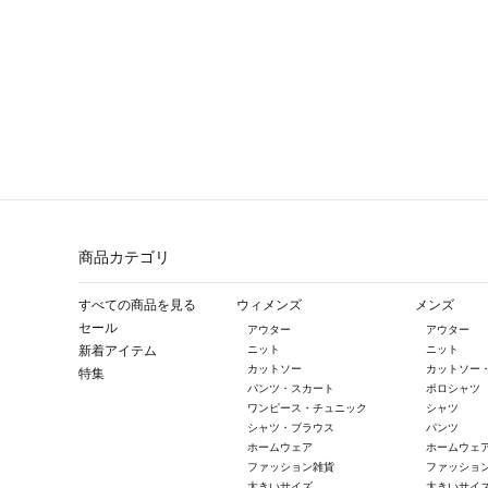
商品カテゴリ
すべての商品を見る
ウィメンズ
メンズ
セール
アウター
アウター
新着アイテム
ニット
ニット
カットソー
カットソー
特集
パンツ・スカート
ポロシャツ
ワンピース・チュニック
シャツ
シャツ・ブラウス
パンツ
ホームウェア
ホームウェ
ファッション雑貨
ファッショ
大きいサイズ
大きいサイ