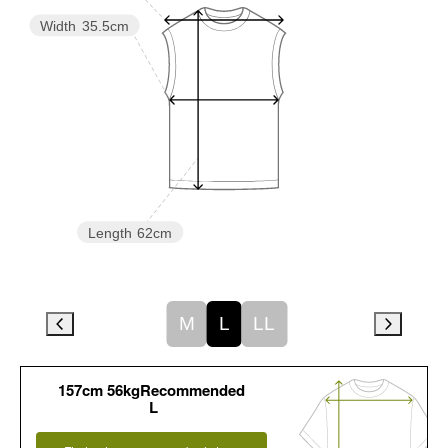
Width
35.5cm
Length
62cm
M
L
LL
157cm 56kgRecommended
L