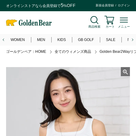
5
OFF
オンラインストアなら
会員登録
で
%
新規会員登録
ログイン
商品検索
カート
メニュー
WOMEN
MEN
KIDS
GB GOLF
SALE
NEW
ゴールデンベア：HOME
全てのウィメンズ商品
Golden Bear2Wa