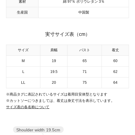
素材
綿 97％ ポリウレタン 3％
生産国
中国製
実寸サイズ表（cm）
サイズ
肩幅
バスト
着丈
M
19
65
60
L
19.5
71
62
LL
20
75
64
※商品タグに表記されているサイズは着用目安体型となります
※カットソーにつきましては、着丈は身丈寸法を表示しています。
サイズ表の各名称について
Shoulder width
19.5cm