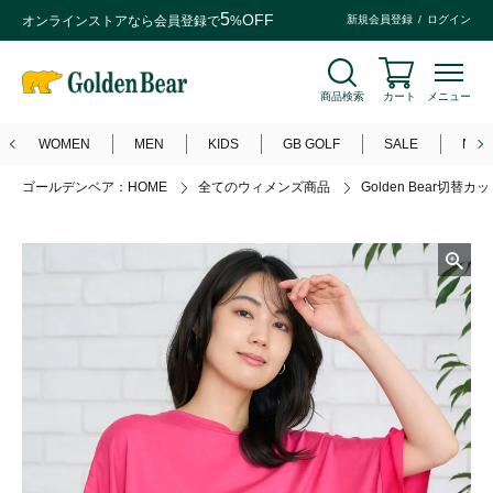
5
OFF
オンラインストアなら
会員登録
で
%
新規会員登録
ログイン
商品検索
カート
メニュー
WOMEN
MEN
KIDS
GB GOLF
SALE
NEW
ゴールデンベア：HOME
全てのウィメンズ商品
Golden Bear切替カ