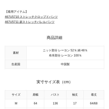
【着用アイテム】
467U5710 ストレッチクロップドパンツ
467U5711 超ストレッチバレルパンツ
商品詳細
ニット部分 レーヨン 52％ 綿 48％
素材
布帛部分 レーヨン 100％
生産国
中国製
実寸サイズ表（cm）
サイズ
肩幅
バスト
袖丈
着丈
M
64
136
17
64/68