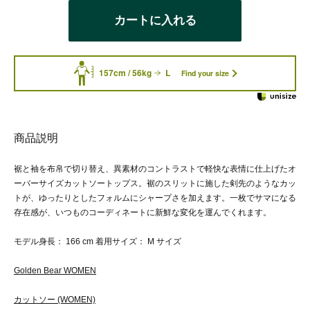
カートに入れる
157cm / 56kg
L
Find your size
商品説明
裾と袖を布帛で切り替え、異素材のコントラストで軽快な表情に仕上げたオ
ーバーサイズカットソートップス。裾のスリットに施した剣先のようなカッ
トが、ゆったりとしたフォルムにシャープさを加えます。一枚でサマになる
存在感が、いつものコーディネートに新鮮な変化を運んでくれます。
モデル身長： 166 cm 着用サイズ： M サイズ
Golden Bear WOMEN
カットソー (WOMEN)