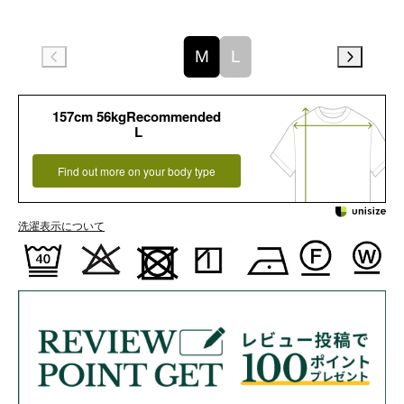
M
L
157cm 56kgRecommended
L
Find out more on your body type
洗濯表示について