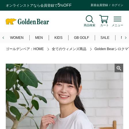
5
OFF
オンラインストアなら
会員登録
で
%
新規会員登録
ログイン
商品検索
カート
メニュー
WOMEN
MEN
KIDS
GB GOLF
SALE
NEW
ゴールデンベア：HOME
全てのウィメンズ商品
Golden Bearシロク