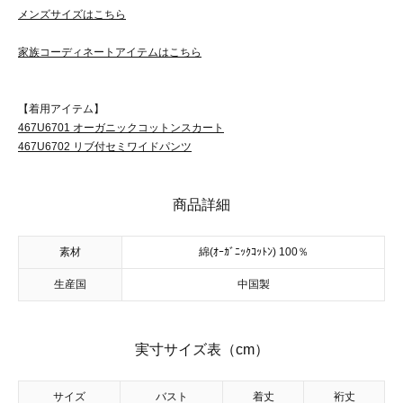
メンズサイズはこちら
家族コーディネートアイテムはこちら
【着用アイテム】
467U6701 オーガニックコットンスカート
467U6702 リブ付セミワイドパンツ
商品詳細
素材
綿(ｵｰｶﾞﾆｯｸｺｯﾄﾝ) 100％
生産国
中国製
実寸サイズ表（cm）
サイズ
バスト
着丈
裄丈