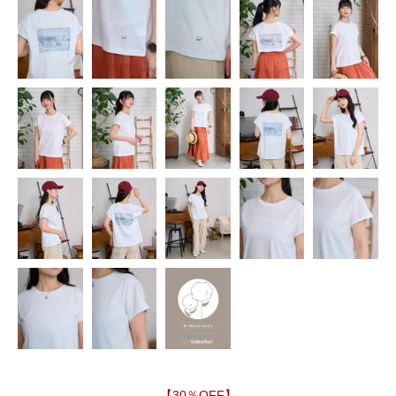
【30％OFF】