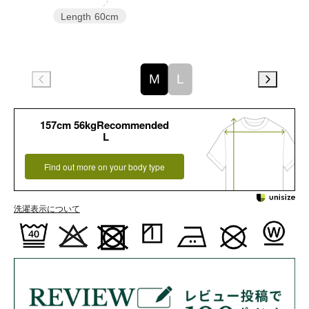
Length
60cm
M
L
157cm 56kgRecommended
L
Find out more on your body type
洗濯表示について