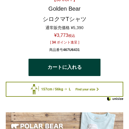
Golden Bear
シロクマTシャツ
通常販売価格
¥
5,390
¥
3,773
税込
[
34
ポイント進呈 ]
商品番号
467U6431
カートに入れる
157cm / 56kg
L
Find your size