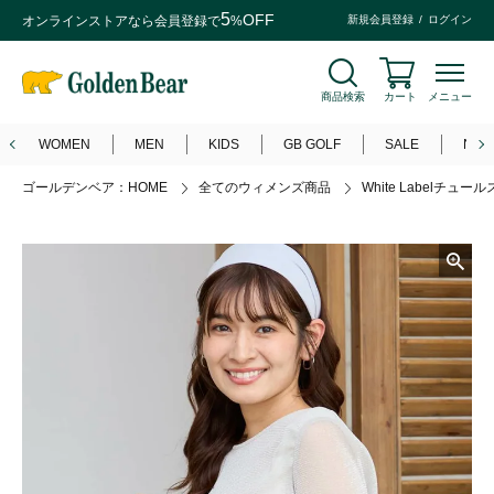
5
OFF
オンラインストアなら
会員登録
で
%
新規会員登録
ログイン
商品検索
カート
メニュー
WOMEN
MEN
KIDS
GB GOLF
SALE
NEW
ゴールデンベア：HOME
全てのウィメンズ商品
White Labelチ