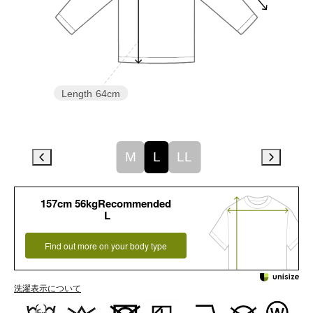
Length
64cm
M
L
LL
157cm 56kgRecommended
L
Find out more on your body type
洗濯表示について