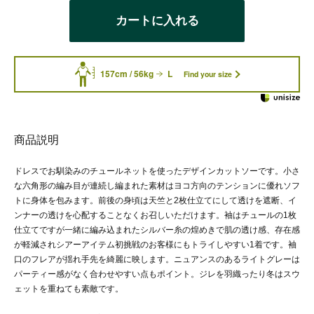
カートに入れる
157cm / 56kg
L
Find your size
商品説明
ドレスでお馴染みのチュールネットを使ったデザインカットソーです。小さ
な六角形の編み目が連続し編まれた素材はヨコ方向のテンションに優れソフ
トに身体を包みます。前後の身頃は天竺と2枚仕立てにして透けを遮断、イ
ンナーの透けを心配することなくお召しいただけます。袖はチュールの1枚
仕立てですが一緒に編み込まれたシルバー糸の煌めきで肌の透け感、存在感
が軽減されシアーアイテム初挑戦のお客様にもトライしやすい1着です。袖
口のフレアが揺れ手先を綺麗に映します。ニュアンスのあるライトグレーは
パーティー感がなく合わせやすい点もポイント。ジレを羽織ったり冬はスウ
ェットを重ねても素敵です。