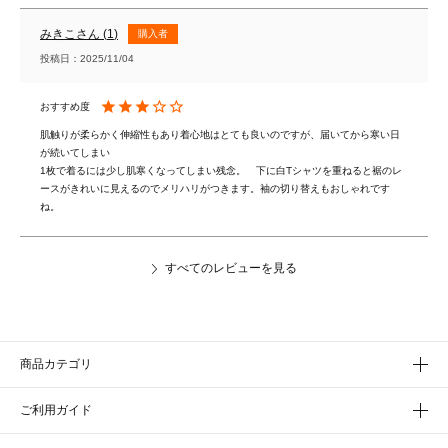
みきこ
1
購入者
投稿日
2025/11/04
肌触りが柔らかく伸縮性もあり着心地はとても良いのですが、届いてから寒い日
が続いてしまい

1枚で着るには少し肌寒くなってしまい残念。　下に白Tシャツを重ねると裾のレ
ースがきれいに見えるのでメリハリがつきます。袖の切り替えもおしゃれです
ね。
すべてのレビューを見る
商品カテゴリ
ご利用ガイド