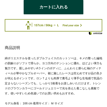
カートに入れる
157cm / 56kg
L
Find your size
商品説明
綿ポリエステルを使ったダブルフェイスのカットソーは、キメの整った編地
の肌触りがソフトで滑らか。ヨコ方向のテンションに優れ、ほどよい弾力も
魅力です。親しみやすいAラインのボディに、ふんわりと膨らむ袖のディテ
ィールが華やかなプルオーバー。裾に施したレースは控えめですが品の良さ
が伺えるポイントです。ロンＴよりも肉厚で裏毛より薄手な生地感で気温の
定まらないシーズンでも、しっかり1枚着をお楽しみいただけます。トレン
ドのブラウンカラーにゴールドジュエリーで光を添えた着こなしも素敵で
す。使いやすいため色違いでのお買い求めもおすすめ。
モデル身長： 166 cm 着用サイズ： Ｍ サイズ