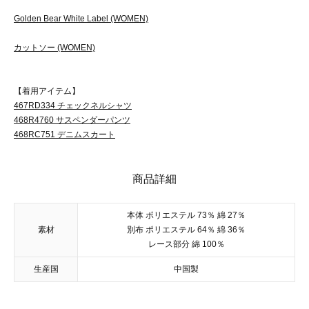
Golden Bear White Label (WOMEN)
カットソー (WOMEN)
【着用アイテム】
467RD334 チェックネルシャツ
468R4760 サスペンダーパンツ
468RC751 デニムスカート
商品詳細
本体 ポリエステル 73％ 綿 27％
素材
別布 ポリエステル 64％ 綿 36％
レース部分 綿 100％
生産国
中国製