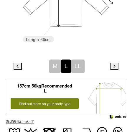
Length
66cm
M
L
LL
157cm 56kgRecommended
L
Find out more on your body type
洗濯表示について