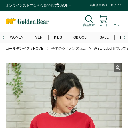
5
OFF
オンラインストアなら
会員登録
で
%
新規会員登録
ログイン
商品検索
カート
メニュー
WOMEN
MEN
KIDS
GB GOLF
SALE
NEW
ゴールデンベア：HOME
全てのウィメンズ商品
White Labelダブ