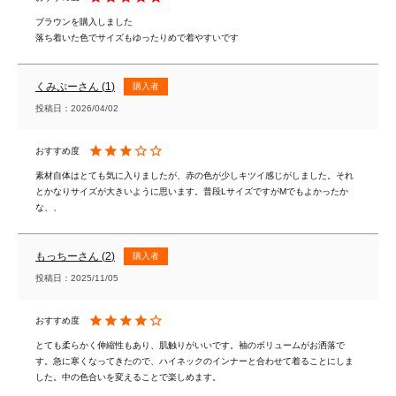
ブラウンを購入しました

落ち着いた色でサイズもゆったりめで着やすいです
くみぷー
1
購入者
投稿日
2026/04/02
素材自体はとても気に入りましたが、赤の色が少しキツイ感じがしました。それ
とかなりサイズが大きいように思います。普段LサイズですがMでもよかったか
な、、
もっちー
2
購入者
投稿日
2025/11/05
とても柔らかく伸縮性もあり、肌触りがいいです。袖のボリュームがお洒落で
す。急に寒くなってきたので、ハイネックのインナーと合わせて着ることにしま
した。中の色合いを変えることで楽しめます。