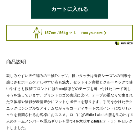
カートに入れる
157cm / 56kg
L
Find your size
商品説明
親しみやすい天竺編みの半袖Tシャツ。軽いタッチは春夏シーズンの到来を
感じさせホームケアしやすい点も魅力。セットイン肩幅とクルーネックで使
いやすさも抜群!フロントには5mm幅ほどのテープを縫い付けたコード刺し
ゅうを施しています。プリントロゴの表現に比べ、テープの重なりで生まれ
た立体感や陰影が表情豊かにマットなボディを彩ります。手間をかけたテク
ニックはシンプルなアイテムながらもコーディネートのポイントになりTシ
ャツを新調されるお客様におススメ。ロゴにはWhite Labelの服を生み出す4
人のチームメンバーを重ねギリシャ語で4を意味するtetra(テトラ）をセレク
トしました。