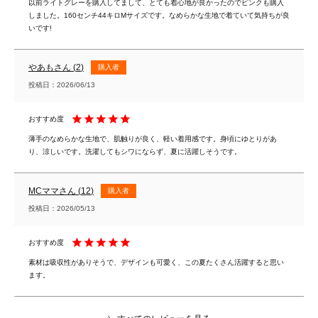
以前ライトグレーを購入してまして、とても着心地が良かったのでピンクも購入
しました。160センチ44キロMサイズです。なめらかな生地で着ていて気持ちが良
いです!
やあも
2
購入者
投稿日
2026/06/13
薄手のなめらかな生地で、肌触りが良く、軽い着用感です。身頃にゆとりがあ
り、涼しいです。洗濯してもシワにならず、夏に活躍しそうです。
MCママ
12
購入者
投稿日
2026/05/13
素材は吸収性がありそうで、デザインも可愛く、この夏たくさん活躍すると思い
ます。