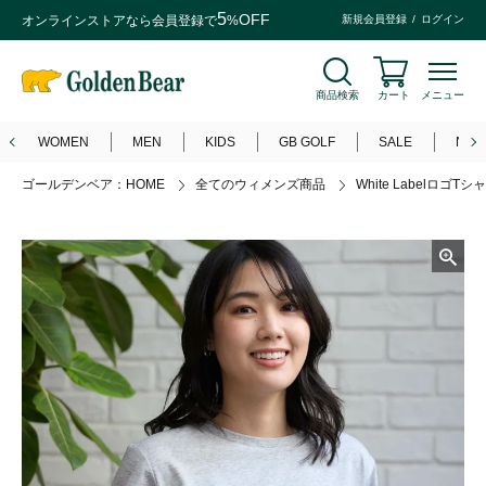
5
OFF
オンラインストアなら
会員登録
で
%
新規会員登録
ログイン
商品検索
カート
メニュー
WOMEN
MEN
KIDS
GB GOLF
SALE
NEW
ゴールデンベア：HOME
全てのウィメンズ商品
White LabelロゴTシ