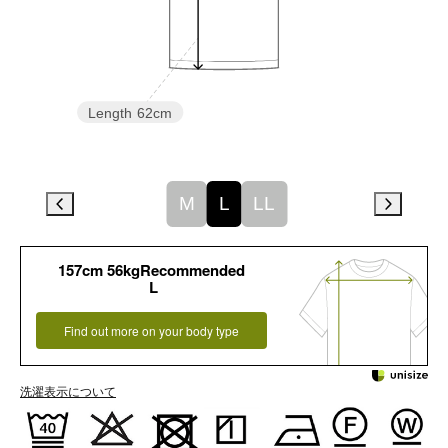
Length
62cm
M
L
LL
157cm 56kgRecommended
L
Find out more on your body type
洗濯表示について