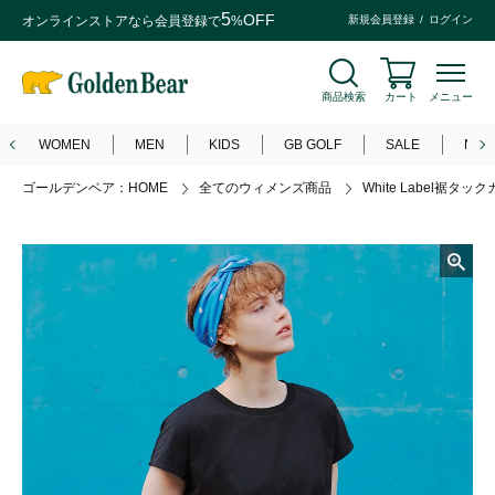
5
OFF
オンラインストアなら
会員登録
で
%
新規会員登録
ログイン
商品検索
カート
メニュー
WOMEN
MEN
KIDS
GB GOLF
SALE
NEW
ゴールデンベア：HOME
全てのウィメンズ商品
White Label裾タ