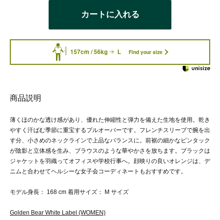
カートに入れる
157cm / 56kg
L
Find your size
商品説明
薄くほのかな透け感があり、優れた伸縮性と弾力を備えた生地を使用。乾き
やすく汗ばむ季節に重宝するプルオーバーです。フレンチスリーブで腕を出
す分、小さめのネックラインで上品なバランスに。前裾の細かなピンタック
が陰影と立体感を生み、ブラウスのような華やかさを放ちます。ブラックは
ジャケットを羽織ってオフィスや学校行事へ。顔映りの良いオレンジは、デ
ニムと合わせてヘルシーな女子会コーディネートもおすすめです。
モデル身長： 168 cm 着用サイズ： M サイズ
Golden Bear White Label (WOMEN)