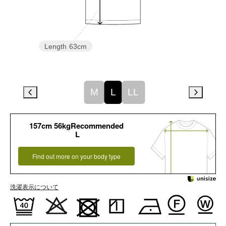
Length
63cm
M
L
LL
157cm 56kgRecommended
L
Find out more on your body type
洗濯表示について