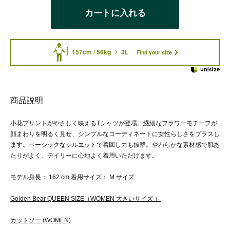
カートに入れる
157cm / 56kg
3L
Find your size
商品説明
小花プリントがやさしく映えるTシャツが登場。繊細なフラワーモチーフが
顔まわりを明るく見せ、シンプルなコーディネートに女性らしさをプラスし
ます。ベーシックなシルエットで着回し力も抜群。やわらかな素材感で肌あ
たりがよく、デイリーに心地よく着用いただけます。
モデル身長： 162 cm 着用サイズ： M サイズ
Golden Bear QUEEN SIZE（WOMEN 大きいサイズ ）
カットソー (WOMEN)