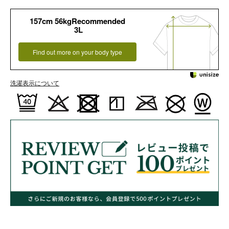
157cm 56kgRecommended
3L
Find out more on your body type
洗濯表示について