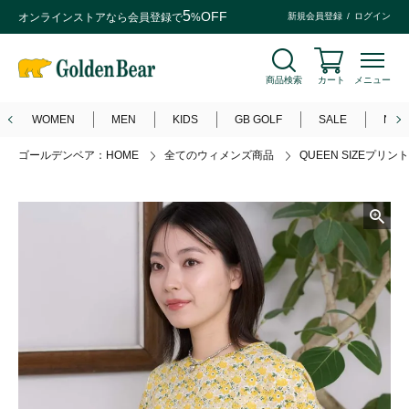
5
OFF
オンラインストアなら
会員登録
で
%
新規会員登録
ログイン
商品検索
カート
メニュー
WOMEN
MEN
KIDS
GB GOLF
SALE
NEW
ゴールデンベア：HOME
全てのウィメンズ商品
QUEEN SIZEプリン