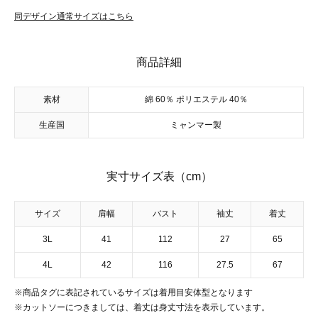
同デザイン通常サイズはこちら
商品詳細
素材
綿 60％ ポリエステル 40％
生産国
ミャンマー製
実寸サイズ表（cm）
サイズ
肩幅
バスト
袖丈
着丈
3L
41
112
27
65
4L
42
116
27.5
67
※商品タグに表記されているサイズは着用目安体型となります
※カットソーにつきましては、着丈は身丈寸法を表示しています。