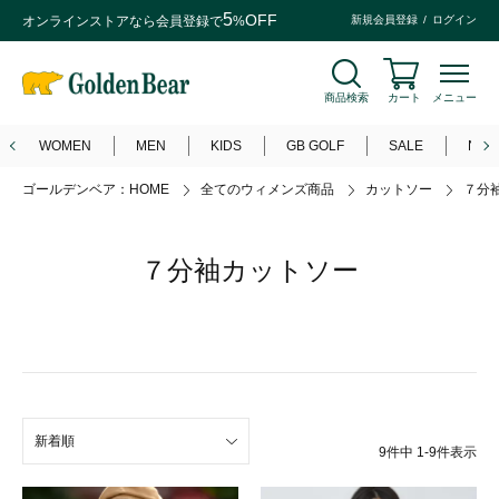
5
OFF
オンラインストアなら
会員登録
で
%
新規会員登録
ログイン
商品検索
カート
メニュー
WOMEN
MEN
KIDS
GB GOLF
SALE
NEW
ゴールデンベア：HOME
全てのウィメンズ商品
カットソー
７分
７分袖カットソー
新着順
9
件中
1
-
9
件表示