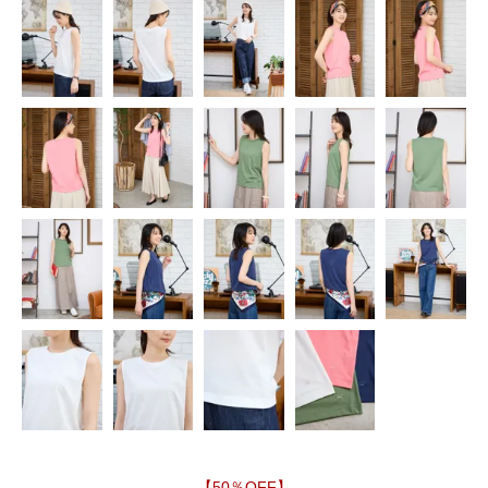
【50％OFF】