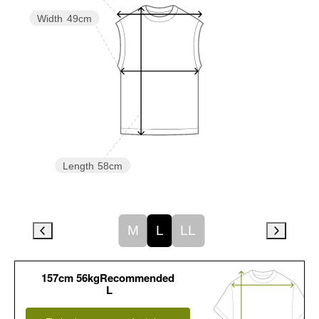
Width
49cm
Length
58cm
M
L
LL
157cm 56kgRecommended
L