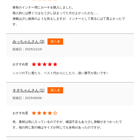
春秋のインナー用にカーキを購入しました。

個人的には襟ぐりはもう少し詰まってた方がよかったかな…。

身幅は少し細身のような気もしますが、インナーとして着るには丁度よかったで
す。
みっちゃん
3
購入者
投稿日
2025/12/18
シャツの下に着たり、ベスト代わりにしたり…使い勝手が良いです♪
キネちゃん
1
購入者
投稿日
2025/09/06
色、素材は気に入っているのですが、確認不足もあり少し身幅がきつかったで
す。他の同じ形の物はサイズが同じでも余裕があったのですが。