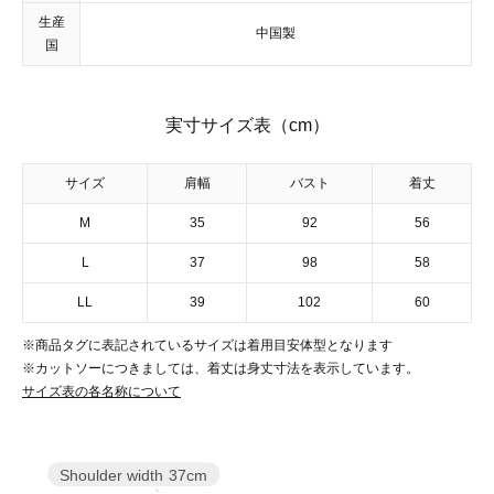
生産
中国製
国
実寸サイズ表（cm）
サイズ
肩幅
バスト
着丈
M
35
92
56
L
37
98
58
LL
39
102
60
※商品タグに表記されているサイズは着用目安体型となります
※カットソーにつきましては、着丈は身丈寸法を表示しています。
サイズ表の各名称について
Shoulder width
37cm