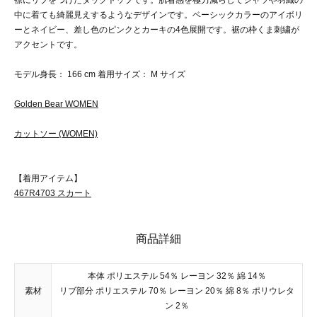
襟にリブをつけたタックトップです。肌着感を極力減らしてシャツや羽織の
中に着ても綺麗見えするようなデザインです。ベーシックカラーのアイボリ
ーとネイビー、差し色のピンクとカーキの4色展開です。裾の枠くま刺繍が
アクセントです。
モデル身長： 166 cm 着用サイズ： M サイズ
Golden Bear WOMEN
カットソー (WOMEN)
【着用アイテム】
467R4703 スカート
商品詳細
本体 ポリエステル 54％ レーヨン 32％ 綿 14％
素材
リブ部分 ポリエステル 70％ レーヨン 20％ 綿 8％ ポリウレタ
ン 2％