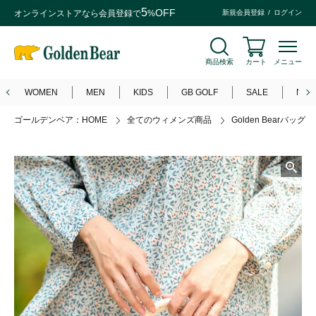
5
OFF
オンラインストアなら
会員登録
で
%
新規会員登録
ログイン
商品検索
カート
メニュー
WOMEN
MEN
KIDS
GB GOLF
SALE
NEW
ゴールデンベア：HOME
全てのウィメンズ商品
Golden Bearバッグ