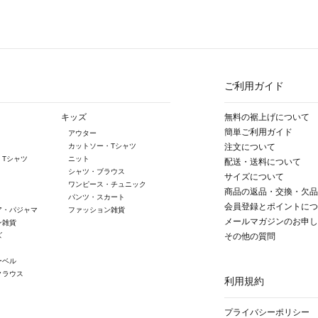
ご利用ガイド
キッズ
無料の裾上げについて
簡単ご利用ガイド
アウター
カットソー・Tシャツ
注文について
・Tシャツ
ニット
配送・送料について
シャツ・ブラウス
サイズについて
ワンピース・チュニック
商品の返品・交換・欠品
パンツ・スカート
会員登録とポイントにつ
ア・パジャマ
ファッション雑貨
メールマガジンのお申し
ン雑貨
ズ
その他の質問
ーベル
クラウス
利用規約
プライバシーポリシー