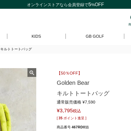
5
OFF
オンラインストアなら
会員登録
で
%
KIDS
GB GOLF
Bearキルトトートバッグ
【50％OFF】
Golden Bear
キルトトートバッグ
通常販売価格
¥
7,590
¥
3,795
税込
[
35
ポイント進呈 ]
商品番号
467RD011