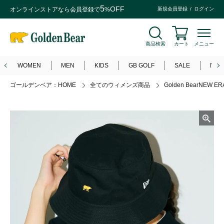
5
OFF
オンラインストアなら
会員登録
で
%
新規会員登録
ログイン
商品検索
カート
メニュー
WOMEN
MEN
KIDS
GB GOLF
SALE
NEW
ゴールデンベア：HOME
全てのウィメンズ商品
Golden BearNEW 