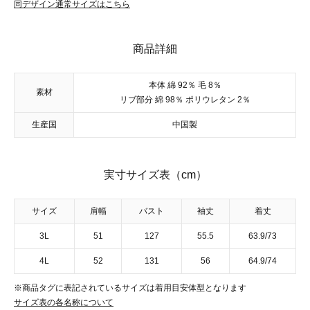
同デザイン通常サイズはこちら
商品詳細
本体 綿 92％ 毛 8％
素材
リブ部分 綿 98％ ポリウレタン 2％
生産国
中国製
実寸サイズ表（cm）
サイズ
肩幅
バスト
袖丈
着丈
3L
51
127
55.5
63.9/73
4L
52
131
56
64.9/74
※商品タグに表記されているサイズは着用目安体型となります
サイズ表の各名称について