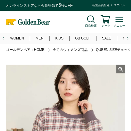
5
OFF
オンラインストアなら
会員登録
で
%
新規会員登録
ログイン
商品検索
カート
メニュー
WOMEN
MEN
KIDS
GB GOLF
SALE
NEW
ゴールデンベア：HOME
全てのウィメンズ商品
QUEEN SIZEチェ