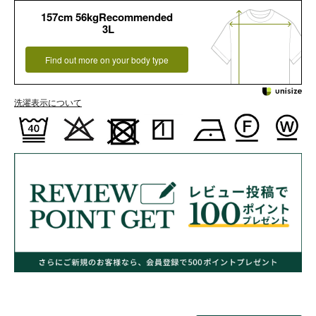
157cm 56kgRecommended
3L
Find out more on your body type
洗濯表示について