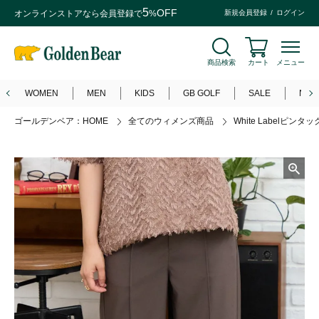
5
OFF
オンラインストアなら
会員登録
で
%
新規会員登録
ログイン
商品検索
カート
メニュー
WOMEN
MEN
KIDS
GB GOLF
SALE
NEW
ゴールデンベア：HOME
全てのウィメンズ商品
White Labelピンタ