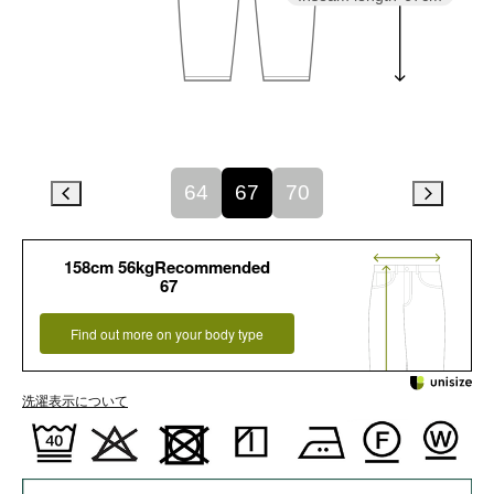
64
67
70
158cm 56kgRecommended
67
Find out more on your body type
洗濯表示について