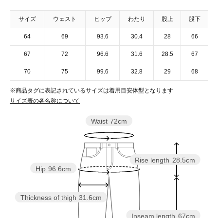
サイズ
ウェスト
ヒップ
わたり
股上
股下
64
69
93.6
30.4
28
66
67
72
96.6
31.6
28.5
67
70
75
99.6
32.8
29
68
※商品タグに表記されているサイズは着用目安体型となります
サイズ表の各名称について
Waist
72cm
Rise length
28.5cm
Hip
96.6cm
Thickness of thigh
31.6cm
Inseam length
67cm