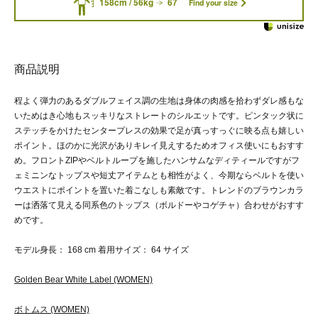
158cm / 56kg
67
Find your size
商品説明
程よく弾力のあるダブルフェイス調の生地は身体の肉感を拾わずダレ感もな
いためはき心地もスッキリなストレートのシルエットです。ピンタック状に
ステッチをかけたセンタープレスの効果で足が真っすっぐに映る点も嬉しい
ポイント。ほのかに光沢がありキレイ見えするためオフィス使いにもおすす
め。フロントZIPやベルトループを施したハンサムなディティールですがフ
ェミニンなトップスや短丈アイテムとも相性がよく、今期ならベルトを使い
ウエストにポイントを置いた着こなしも素敵です。トレンドのブラウンカラ
ーは洒落て見える同系色のトップス（ボルドーやコゲチャ）合わせがおすす
めです。
モデル身長： 168 cm 着用サイズ： 64 サイズ
Golden Bear White Label (WOMEN)
ボトムス (WOMEN)