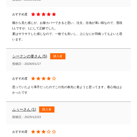
横から見た感じが、お腹カバーできると思い、注文。生地が薄い様なので、普段
LLですが、Lにして正解でした。

夏はサラサラした感じなので、一枚でも良いし、上になにか羽織ってもよいと思
います。
シークンの妻
5
購入者
投稿日
2026/01/17
思っていたより薄手だったのでこの先の春先に着ようと思ってます。着心地はよ
かったです
ふぅー
1
購入者
投稿日
2025/12/23