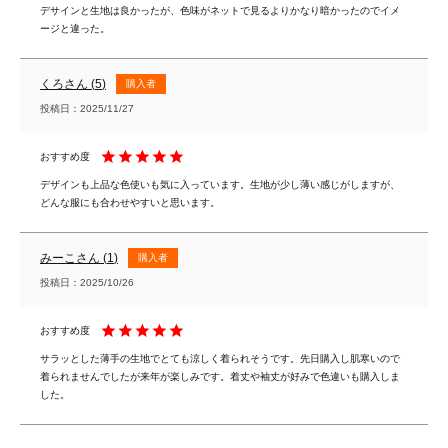
デサインと生地は良かったが、色味がネットで見るよりかなり暗かったのでイメ
ージと違った。
くろ
5
購入者
投稿日
2025/11/27
デザインも上品な色使いも気に入っています。生地が少し薄い感じがしますが、
どんな服にも合わせやすいと思います。
みーこ
1
購入者
投稿日
2025/10/26
サラッとした薄手の生地でとても涼しく着られそうです。先日購入し肌寒いので
着られませんでしたが来年が楽しみです。着丈や袖丈が好みで色違いも購入しま
した。