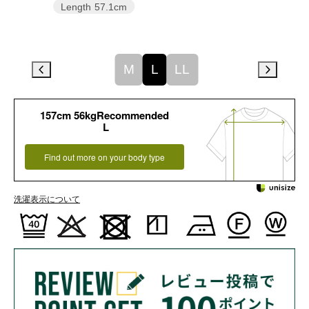
Length
57.1cm
M
L
LL
157cm 56kgRecommended
L
Find out more on your body type
洗濯表示について