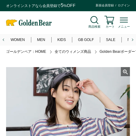
5
OFF
オンラインストアなら
会員登録
で
%
新規会員登録
ログイン
商品検索
カート
メニュー
WOMEN
MEN
KIDS
GB GOLF
SALE
NEW
ゴールデンベア：HOME
全てのウィメンズ商品
Golden Bearボー