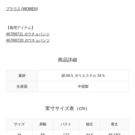
ブラウス (WOMEN)
【着用アイテム】
467R8711 ガウチョパンツ
467R8720 ガウチョパンツ
商品詳細
素材
綿 66％ ポリエステル 34％
生産国
中国製
実寸サイズ表（cm）
サイズ
肩幅
バスト
袖丈
着丈