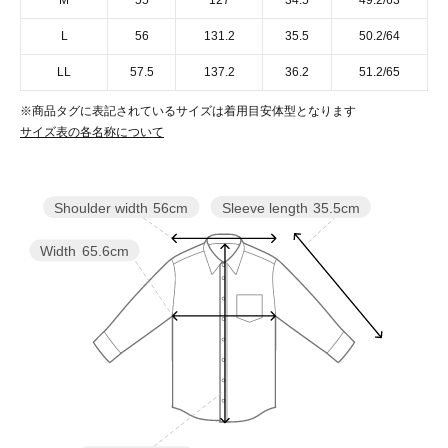
M
55
127
34.5
49.2/63
L
56
131.2
35.5
50.2/64
LL
57.5
137.2
36.2
51.2/65
※商品タグに表記されているサイズは着用目安体型となります
サイズ表の各名称について
Sleeve length
35.5cm
Shoulder width
56cm
Width
65.6cm