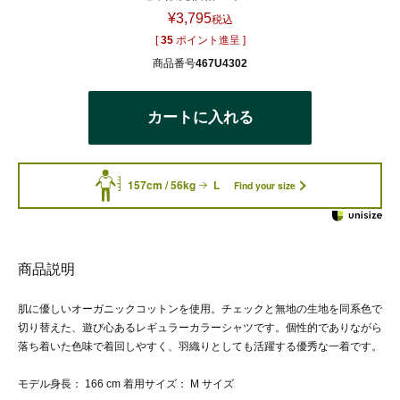
¥
3,795
税込
[
35
ポイント進呈 ]
商品番号
467U4302
カートに入れる
157cm / 56kg
L
Find your size
商品説明
肌に優しいオーガニックコットンを使用。チェックと無地の生地を同系色で
切り替えた、遊び心あるレギュラーカラーシャツです。個性的でありながら
落ち着いた色味で着回しやすく、羽織りとしても活躍する優秀な一着です。
モデル身長： 166 cm 着用サイズ： M サイズ