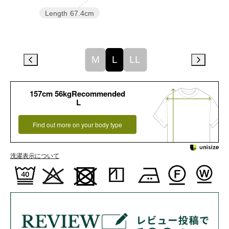
Length
67.4cm
M
L
LL
157cm 56kgRecommended
L
Find out more on your body type
洗濯表示について