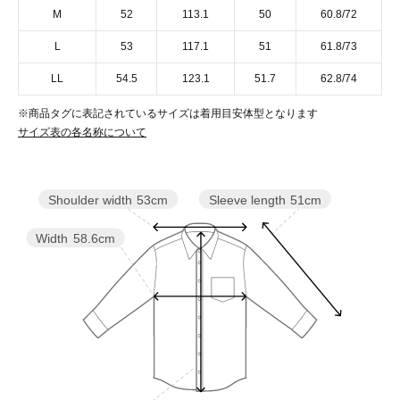
M
52
113.1
50
60.8/72
L
53
117.1
51
61.8/73
LL
54.5
123.1
51.7
62.8/74
※商品タグに表記されているサイズは着用目安体型となります
サイズ表の各名称について
Sleeve length
51cm
Shoulder width
53cm
Width
58.6cm