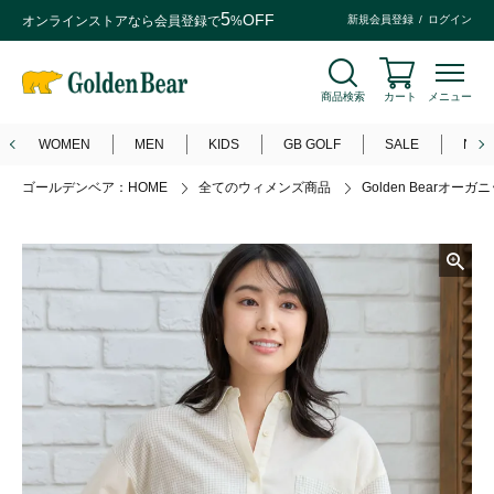
5
OFF
オンラインストアなら
会員登録
で
%
新規会員登録
ログイン
商品検索
カート
メニュー
WOMEN
MEN
KIDS
GB GOLF
SALE
NEW
ゴールデンベア：HOME
全てのウィメンズ商品
Golden Bearオ