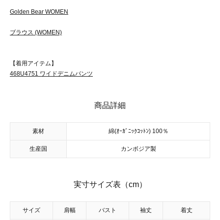
Golden Bear WOMEN
ブラウス (WOMEN)
【着用アイテム】
468U4751 ワイドデニムパンツ
商品詳細
素材
綿(ｵｰｶﾞﾆｯｸｺｯﾄﾝ) 100％
生産国
カンボジア製
実寸サイズ表（cm）
サイズ
肩幅
バスト
袖丈
着丈