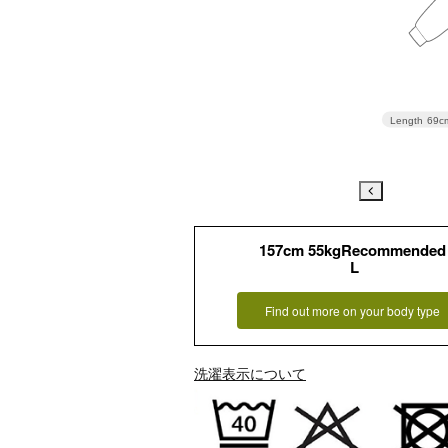
Length
69c
157cm 55kgRecommended
L
Find out more on your body type
洗濯表示について