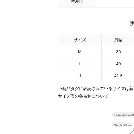
生産国
サイズ
肩幅
M
39
L
40
LL
41.5
※商品タグに表記されているサイズは着
サイズ表の各名称について
Shoulder widt
Width
53cm