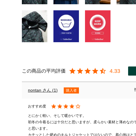
4.33
nontan
1
購入者
とにかく軽い、そして暖かいです。

初冬の今着るには十分だと思いますが、柔らかい素材と薄めなの
と思います。

カチッとした硬めのキルトジャケットではないので、着心地はと