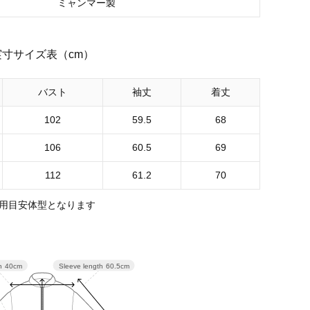
ミャンマー製
実寸サイズ表（cm）
バスト
袖丈
着丈
102
59.5
68
106
60.5
69
112
61.2
70
用目安体型となります
Sleeve length
60.5cm
h
40cm