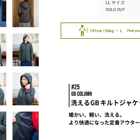
LL サイズ
SOLD OUT
157cm / 55kg
L
Find you