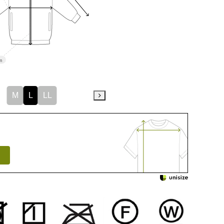
m
M
L
LL