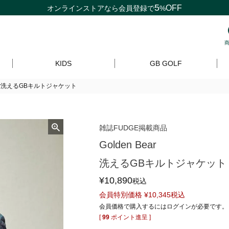
5
OFF
オンラインストアなら
会員登録
で
%
KIDS
GB GOLF
Bear洗えるGBキルトジャケット
雑誌FUDGE掲載商品
Golden Bear
洗えるGBキルトジャケット
¥
10,890
税込
会員特別価格
¥
10,345
税込
会員価格で購入するにはログインが必要です。
[
99
ポイント進呈 ]