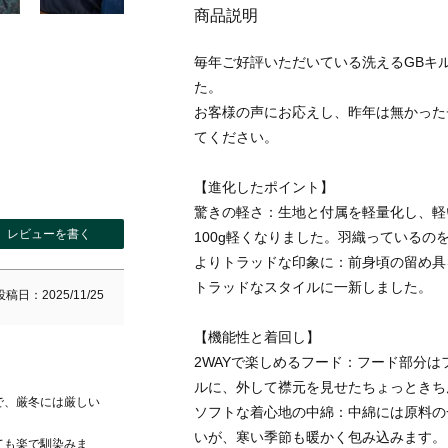
商品説明
毎年ご好評いただいている洗えるGBキ
た。
お客様の声にお応えし、昨年は無かった
てください。
【進化したポイント】
驚きの軽さ：生地と付属を軽量化し、軽い着
レビューを書く
100g軽くなりました。羽織っているの
よりトラッドな印象に：前身頃の留め具
トラッドなスタイルに一新しました。
投稿日
2025/11/25
【機能性と着回し】
2WAYで楽しめるフード：フード部分
ルに、外して襟元を見せたちょっときち
で、厳冬には厳しい
ソフトな着心地の中綿：中綿には原料の
いが、寒い季節も暖かく包み込みます。
ても楽で馴染みま