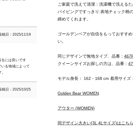
ご家庭で洗えて清潔：洗濯機で洗えるた
パイピングですっきり:表地チェック柄
締めてくれます。
ゴールデンベアが自信をもっておすすめ
投稿日
2025/11/19
い。
同じデザインで無地タイプ、品番：
467
着るには良いです
クイーンサイズお探しの方は、品番：
4
でいる地域によって
す。
モデル身長： 162・168 cm 着用サイズ
投稿日
2025/10/25
Golden Bear WOMEN
アウター (WOMEN)
同デザイン大きい(3L,4Lサイズ)はこち