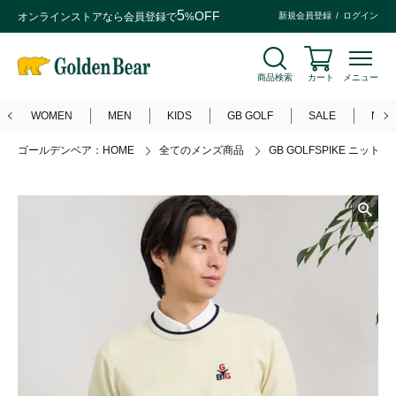
5
OFF
オンラインストアなら
会員登録
で
%
新規会員登録
ログイン
商品検索
カート
メニュー
WOMEN
MEN
KIDS
GB GOLF
SALE
NEW
ゴールデンベア：HOME
全てのメンズ商品
GB GOLFSPIKE ニット