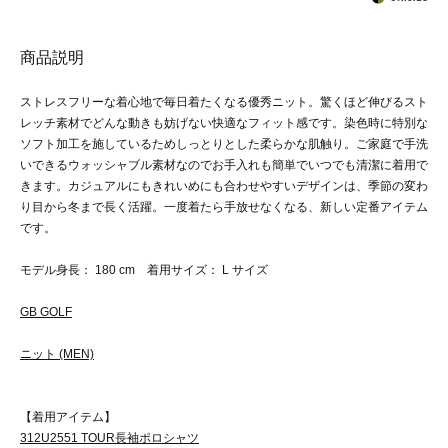
商品説明
ストレスフリーな着心地で毎日着たくなる優秀ニット。驚くほど伸びるスト
レッチ素材でどんな動きも妨げない快適なフィット感です。染色時に特別な
ソフト加工を施しているためしっとりとした柔らかな肌触り。ご家庭で手洗
いできるウォッシャブル素材なのでお手入れも簡単でいつでも清潔に着用で
きます。カジュアルにもきれいめにも合わせやすいデザインは、季節の変わ
り目から冬まで長く活躍。一度着たら手放せなくなる、新しい定番アイテム
です。
モデル身長： 180 cm 着用サイズ： L サイズ
GB GOLF
ニット (MEN)
【着用アイテム】
312U2551 TOUR長袖ポロシャツ