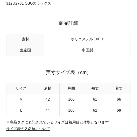
312U2701 GBGスラックス
商品詳細
素材
ポリエステル 100％
生産国
中国製
実寸サイズ表（cm）
サイズ
肩幅
胸囲
袖丈
着丈
M
42
100
61
66
L
44
106
62
69
※商品タグに表記されているサイズは着用目安体型となります
サイズ表の各名称について