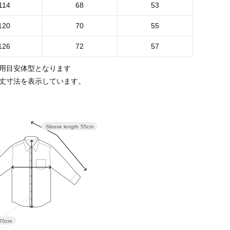
114
68
53
120
70
55
126
72
57
用目安体型となります
丈寸法を表示しています。
Sleeve length
55cm
70cm