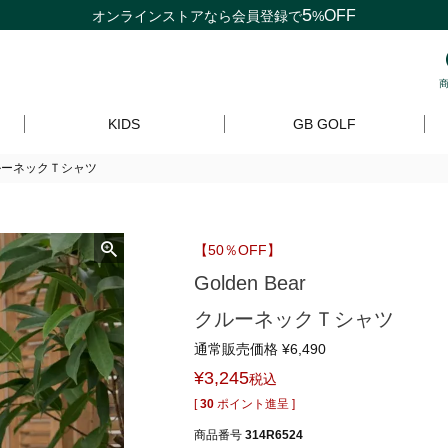
5
OFF
オンラインストアなら
会員登録
で
%
KIDS
GB GOLF
rクルーネックＴシャツ
【50％OFF】
Golden Bear
クルーネックＴシャツ
通常販売価格
¥
6,490
¥
3,245
税込
[
30
ポイント進呈 ]
商品番号
314R6524