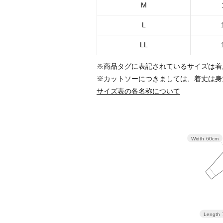
M
L
LL
※商品タグに表記されているサイズは着
※カットソーにつきましては、着丈は身
サイズ表の各名称について
Width
60cm
Length