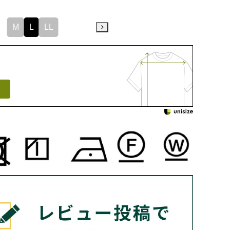
M
L
LL