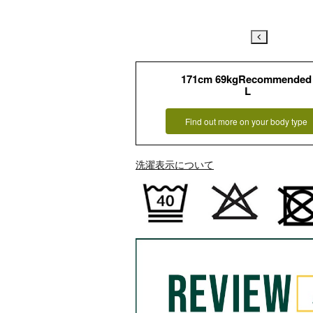
171cm 69kgRecommended
L
Find out more on your body type
洗濯表示について