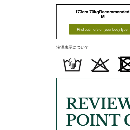
173cm 70kgRecommended
M
Find out more on your body type
洗濯表示について