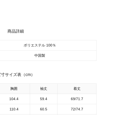
商品詳細
ポリエステル 100％
中国製
実寸サイズ表（cm）
胸囲
袖丈
着丈
104.4
59.4
69/71.7
110.4
60.5
72/74.7