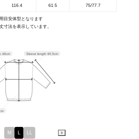
116.4
61.5
75/77.7
用目安体型となります
丈寸法を表示しています。
Sleeve length
60.5cm
h
46cm
4cm
M
L
LL