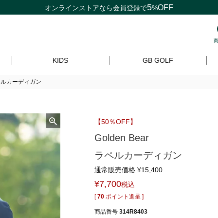
5
OFF
オンラインストアなら
会員登録
で
%
KIDS
GB GOLF
rラペルカーディガン
【50％OFF】
Golden Bear
ラペルカーディガン
通常販売価格
¥
15,400
¥
7,700
税込
[
70
ポイント進呈 ]
商品番号
314R8403