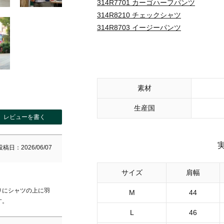
314R7701 カーゴハーフパンツ
314R8210 チェックシャツ
314R8703 イージーパンツ
素材
生産国
レビューを書く
投稿日
2026/06/07
サイズ
肩幅
りにシャツの上に羽
M
44
す。
L
46