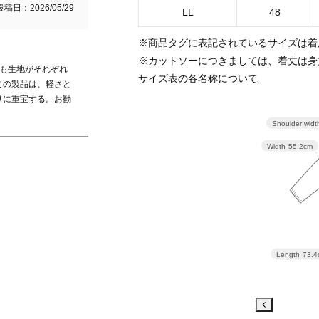
投稿日
2026/05/29
LL
48
※商品タグに表記されているサイズは着
※カットソーにつきましては、着丈は身
でも生地がそれぞれ
サイズ表の各名称について
この製品は、軽さと
りに重宝する。お勧
Shoulder widt
Width
55.2cm
Length
73.