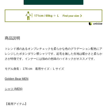
171cm / 69kg
L
Find your size
商品説明
トレンド感のあるオンブレチェックを柔らかな色のグラデーション配色にア
レンジしたボタンダウン襟シャツです。起毛を施した生地は暖かさと柔らか
さが特徴です。インナーには強めの色味のハイネックがオススメです。
モデル身長： 176 cm 着用サイズ： L サイズ
Golden Bear MEN
シャツ (MEN)
【着用アイテム】