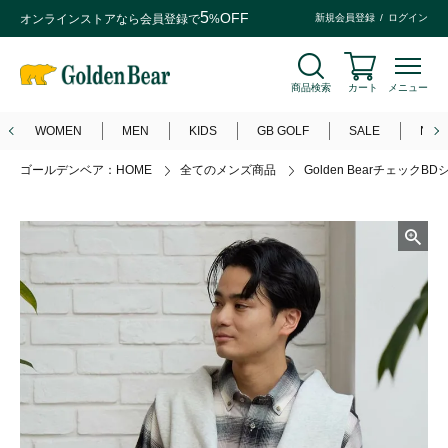
5
OFF
オンラインストアなら
会員登録
で
%
新規会員登録
ログイン
商品検索
カート
メニュー
WOMEN
MEN
KIDS
GB GOLF
SALE
NEW
ゴールデンベア：HOME
全てのメンズ商品
Golden BearチェックB