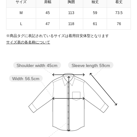
サイズ
肩幅
胸囲
袖丈
着丈
M
45
113
59
73.5
L
47
118
61
76
※商品タグに表記されているサイズは着用目安体型となります
サイズ表の各名称について
Sleeve length
59cm
Shoulder width
45cm
Width
56.5cm