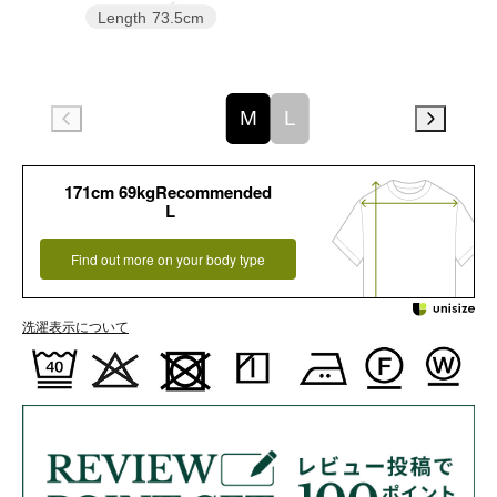
Length
73.5cm
M
L
171cm 69kgRecommended
L
Find out more on your body type
洗濯表示について