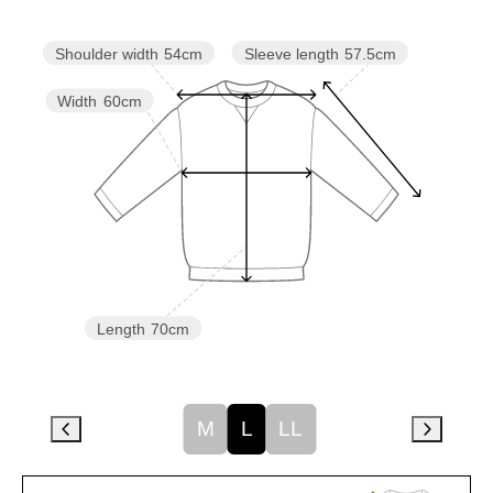
Sleeve length
57.5cm
Shoulder width
54cm
Width
60cm
Length
70cm
M
L
LL