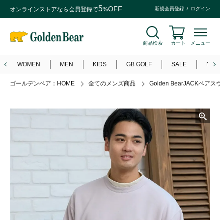
5
OFF
オンラインストアなら
会員登録
で
%
新規会員登録
ログイン
商品検索
カート
メニュー
WOMEN
MEN
KIDS
GB GOLF
SALE
NEW
ゴールデンベア：HOME
全てのメンズ商品
Golden BearJACKベア