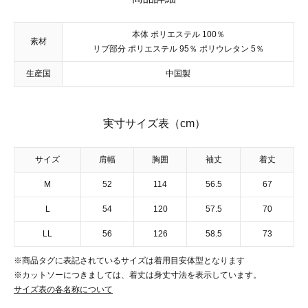
本体 ポリエステル 100％
素材
リブ部分 ポリエステル 95％ ポリウレタン 5％
生産国
中国製
実寸サイズ表（cm）
サイズ
肩幅
胸囲
袖丈
着丈
M
52
114
56.5
67
L
54
120
57.5
70
LL
56
126
58.5
73
※商品タグに表記されているサイズは着用目安体型となります
※カットソーにつきましては、着丈は身丈寸法を表示しています。
サイズ表の各名称について