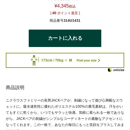
¥
4,345
税込
[
40
ポイント進呈 ]
商品番号
314U1431
カートに入れる
173cm / 70kg
M
Find your size
商品説明
ニクラウスファミリーの長男JACKベアが、刺繍になって遊び心満載なスウ
ェットに。吸水速乾性に優れたポリエステル100%の裏毛素材は、汗をかい
てもすぐに乾くから、いつでもサラッと快適。気軽に着られる一枚でありな
がら、JACKベアの刺繍がシンプルなコーディネートの素敵なアクセントに
なってくれます。この一枚で、あなたの毎日にもっと笑顔をプラスしてみま