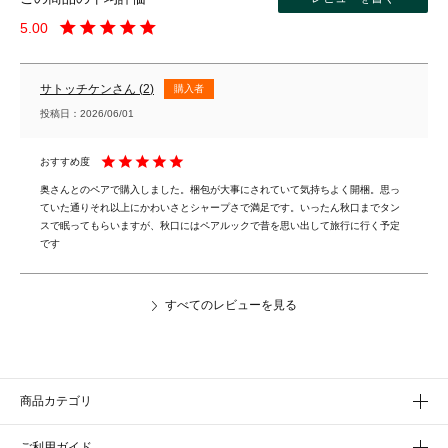
5.00
サトッチケン
2
購入者
投稿日
2026/06/01
奥さんとのペアで購入しました。梱包が大事にされていて気持ちよく開梱。思っ
ていた通りそれ以上にかわいさとシャープさで満足です。いったん秋口までタン
スで眠ってもらいますが、秋口にはペアルックで昔を思い出して旅行に行く予定
です
すべてのレビューを見る
商品カテゴリ
ご利用ガイド