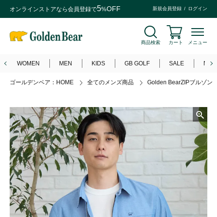
5
OFF
オンラインストアなら
会員登録
で
%
新規会員登録
ログイン
商品検索
カート
メニュー
WOMEN
MEN
KIDS
GB GOLF
SALE
NEW
ゴールデンベア：HOME
全てのメンズ商品
Golden BearZIPブルゾン