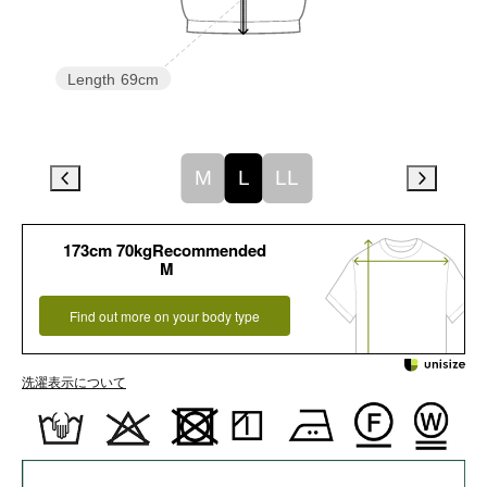
Length
69cm
M
L
LL
173cm 70kgRecommended
M
Find out more on your body type
洗濯表示について