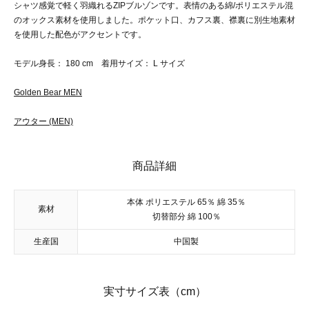
シャツ感覚で軽く羽織れるZIPブルゾンです。表情のある綿/ポリエステル混
のオックス素材を使用しました。ポケット口、カフス裏、襟裏に別生地素材
を使用した配色がアクセントです。
モデル身長： 180 cm 着用サイズ： L サイズ
Golden Bear MEN
アウター (MEN)
商品詳細
本体 ポリエステル 65％ 綿 35％
素材
切替部分 綿 100％
生産国
中国製
実寸サイズ表（cm）