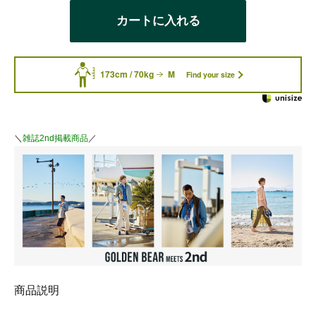
カートに入れる
173cm / 70kg
M
Find your size
＼
雑誌2nd掲載商品
／
商品説明