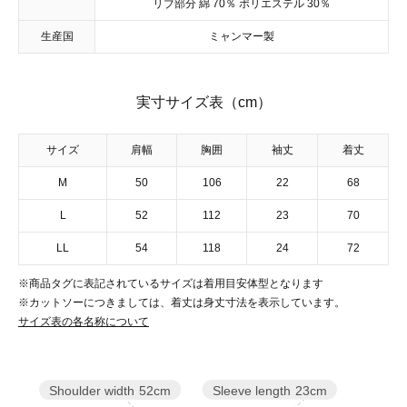
リブ部分 綿 70％ ポリエステル 30％
生産国
ミャンマー製
実寸サイズ表（cm）
サイズ
肩幅
胸囲
袖丈
着丈
M
50
106
22
68
L
52
112
23
70
LL
54
118
24
72
※商品タグに表記されているサイズは着用目安体型となります
※カットソーにつきましては、着丈は身丈寸法を表示しています。
サイズ表の各名称について
Sleeve length
23cm
Shoulder width
52cm