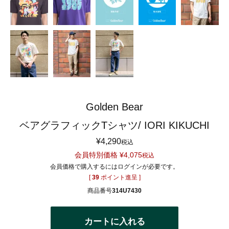
Golden Bear
ベアグラフィックTシャツ/ IORI KIKUCHI
¥
4,290
税込
会員特別価格
¥
4,075
税込
会員価格で購入するにはログインが必要です。
[
39
ポイント進呈 ]
商品番号
314U7430
カートに入れる