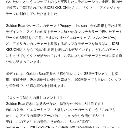
らいたい」というコンセプトのもと実現したコラボレーション企画。国内外
で幅広くご活躍されているIORI KIKUCHIさんに、「クマ」「アメカジ」を
テーマに制作していただきました。
Golden Bear今シーズンのテーマ「Preppy in the sun」から着想を得た線画
デザインと、アメリカの夏をテーマに鮮やかなマルチカラーで描いたアート
ワークの2種類をご用意。自由の女神やイエローキャブ、ハンバーガーな
ど、アメリカンカルチャーを象徴するポップなモチーフを散りばめ、IORI
KIKUCHIさんならではの世界観を楽しめるデザインです。どちらのアート
にもさりげなくクマが描かれており、お気に入りのモチーフと一緒に探す遊
び心も詰まっています。
ボディには、Golden Bear定番の「襟がヨレにくいGB天竺Tシャツ」を採
用。接触冷感・吸水速乾性に優れた素材と、100回洗ってもヨレにくいタフ
な襟仕様で、快適な着心地を叶えます。
【スタッフMさんの推しコメント！】
Golden Bear好きには見逃せない、特別な仕掛けに大注目です！
自由の女神、イエローキャブ、大盛りハンバーガーっていう「これでも
か！」なアメリカ満喫ツアーの中に、ちゃっかり金熊が潜入中！
実は、このアメリカの景色こそがGolden Bearの"原点"。
そのルーツと、IORI KIKUCHIさんの抜群の遊び心が融合した、ファンには