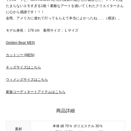
たまらないエモすぎる1枚！素敵なアートを描いてくれたクリエイターさん
に心から感謝です！！！
金熊、アメリカに連れて行ってもらえて本当によかったね……（感涙）。
モデル身長： 176 cm 着用サイズ： L サイズ
Golden Bear MEN
カットソー (MEN)
キッズサイズはこちら
ウィメンズサイズはこちら
家族コーディネートアイテムはこちら
商品詳細
本体 綿 70％ ポリエステル 30％
素材