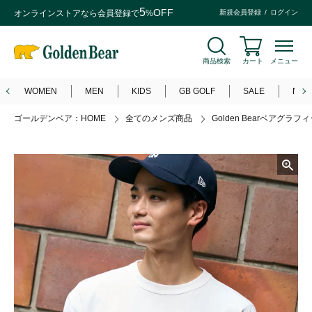
5
OFF
オンラインストアなら
会員登録
で
%
新規会員登録
ログイン
商品検索
カート
メニュー
WOMEN
MEN
KIDS
GB GOLF
SALE
NEW
ゴールデンベア：HOME
全てのメンズ商品
Golden Bearベアグラフィッ