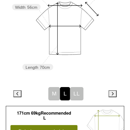
Width
56cm
Length
70cm
M
L
LL
171cm 69kgRecommended
L