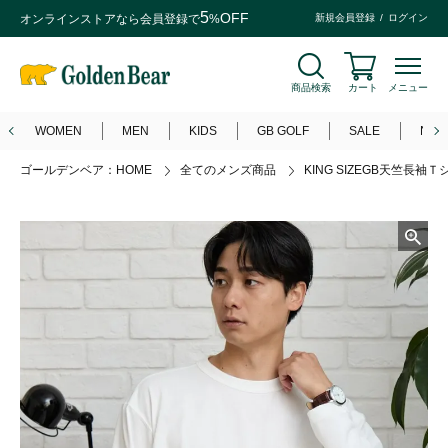
5
OFF
オンラインストアなら
会員登録
で
%
新規会員登録
ログイン
商品検索
カート
メニュー
WOMEN
MEN
KIDS
GB GOLF
SALE
NEW
ゴールデンベア：HOME
全てのメンズ商品
KING SIZEGB天竺長袖Ｔ