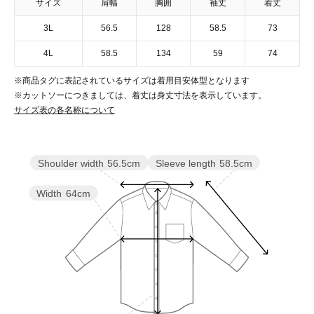
サイズ
肩幅
胸囲
袖丈
着丈
3L
56.5
128
58.5
73
4L
58.5
134
59
74
※商品タグに表記されているサイズは着用目安体型となります
※カットソーにつきましては、着丈は身丈寸法を表示しています。
サイズ表の各名称について
Sleeve length
58.5cm
Shoulder width
56.5cm
Width
64cm