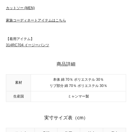
カットソー (MEN)
家族コーディネートアイテムはこちら
【着用アイテム】
314RC704 イージーパンツ
商品詳細
本体 綿 70％ ポリエステル 30％
素材
リブ部分 綿 70％ ポリエステル 30％
生産国
ミャンマー製
実寸サイズ表（cm）