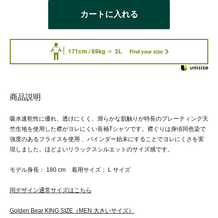
カートに入れる
171cm / 69kg
3L
Find your size
商品説明
吸水速乾性に優れ、透けにくく、滑らかな肌触りが特長のプレーティング天
竺生地を使用した襟がヨレにくい長袖Tシャツです。襟ぐりは身頃同色染で
強度のあるフライスを使用 、バインダー始末にすることでヨレにくさを実
現しました。ほどよいリラックスシルエットのサイズ感です。
モデル身長： 180 cm 着用サイズ： L サイズ
同デザイン通常サイズはこちら
Golden Bear KING SIZE（MEN 大きいサイズ）