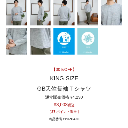
【30％OFF】
KING SIZE
GB天竺長袖Ｔシャツ
通常販売価格
¥
4,290
¥
3,003
税込
[
27
ポイント進呈 ]
商品番号
315RC430