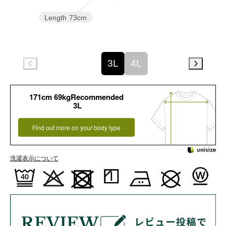
Length
73cm
3L
4L
171cm 69kgRecommended
3L
Find out more on your body type
洗濯表示について