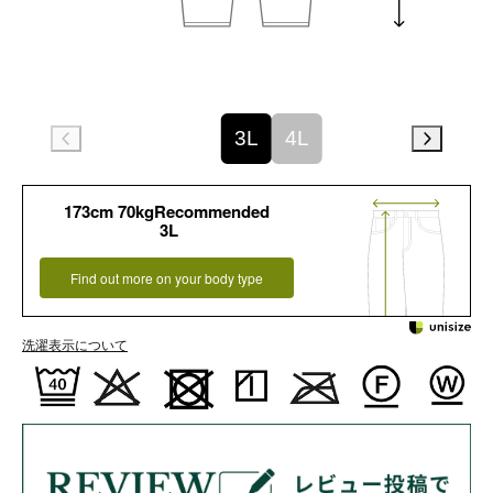
3L
4L
173cm 70kgRecommended
3L
Find out more on your body type
洗濯表示について