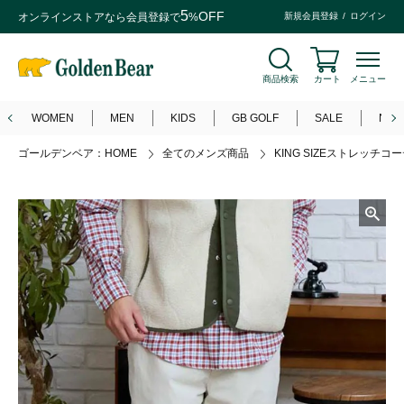
5
OFF
オンラインストアなら
会員登録
で
%
新規会員登録
ログイン
商品検索
カート
メニュー
WOMEN
MEN
KIDS
GB GOLF
SALE
NEW
ゴールデンベア：HOME
全てのメンズ商品
KING SIZEストレッチ